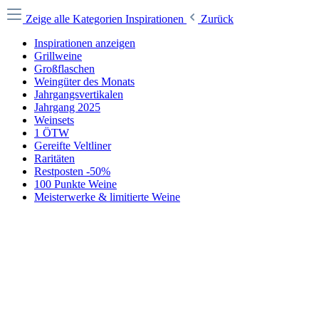
Zeige alle Kategorien
Inspirationen
Zurück
Inspirationen anzeigen
Grillweine
Großflaschen
Weingüter des Monats
Jahrgangsvertikalen
Jahrgang 2025
Weinsets
1 ÖTW
Gereifte Veltliner
Raritäten
Restposten -50%
100 Punkte Weine
Meisterwerke & limitierte Weine