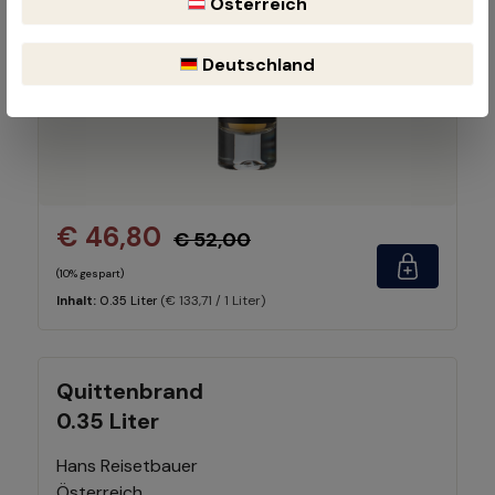
Österreich
Deutschland
€ 46,80
€ 52,00
(10% gespart)
(€ 133,71 / 1 Liter)
Inhalt:
0.35 Liter
Quittenbrand
0.35 Liter
Hans Reisetbauer
Österreich