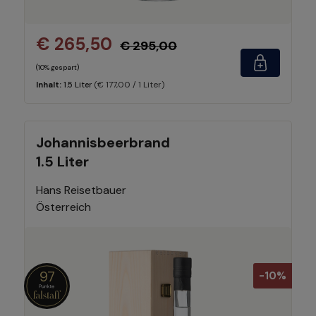
€ 265,50
€ 295,00
(10% gespart)
(€ 177,00 / 1 Liter)
Inhalt:
1.5 Liter
Johannisbeerbrand
1.5 Liter
Hans Reisetbauer
Österreich
97
-10%