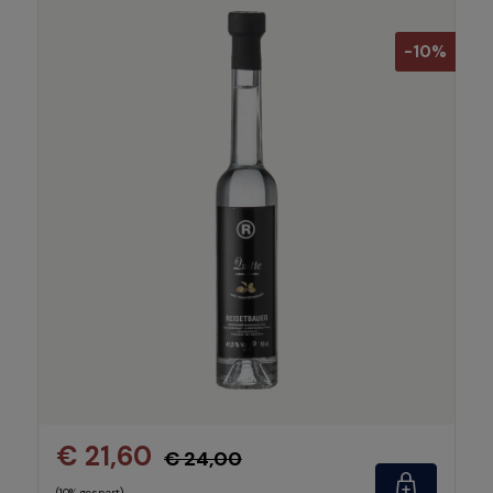
-10%
€ 21,60
€ 24,00
(10% gespart)