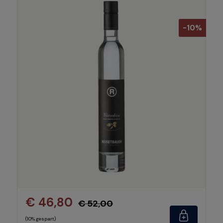
-10%
€ 46,80
€ 52,00
(10% gespart)