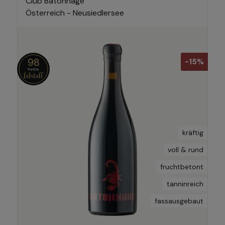
Club Batonnage
Österreich - Neusiedlersee
98
-15%
kräftig
voll & rund
fruchtbetont
tanninreich
fassausgebaut