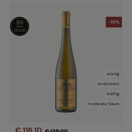
99
-10%
würzig
strukturiert
kräftig
moderate Säure
€ 116,10
€ 129,00