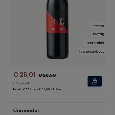
würzig
kräftig
tanninreich
fassausgebaut
€ 26,01
€ 28,90
(10% gespart)
(€ 34,68 / 1 Liter)
Inhalt:
0.75 Liter
Comondor