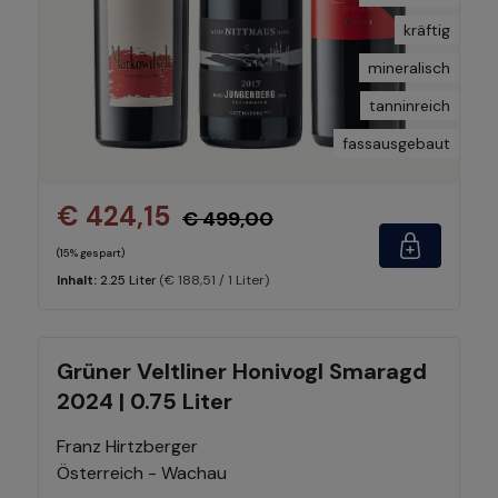
kräftig
mineralisch
tanninreich
fassausgebaut
€ 424,15
€ 499,00
(15% gespart)
(€ 188,51 / 1 Liter)
Inhalt:
2.25 Liter
Grüner Veltliner Honivogl Smaragd
2024 | 0.75 Liter
Franz Hirtzberger
Österreich - Wachau