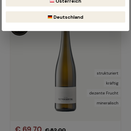
Österreich
Deutschland
97
-15%
strukturiert
kräftig
dezente Frucht
mineralisch
€ 69,70
€ 82,00