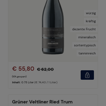
würzig
kräftig
dezente Frucht
mineralisch
sortentypisch
tanninreich
€ 55,80
€ 62,00
(10% gespart)
(€ 74,40 / 1 Liter)
Inhalt:
0.75 Liter
Grüner Veltliner Ried Trum