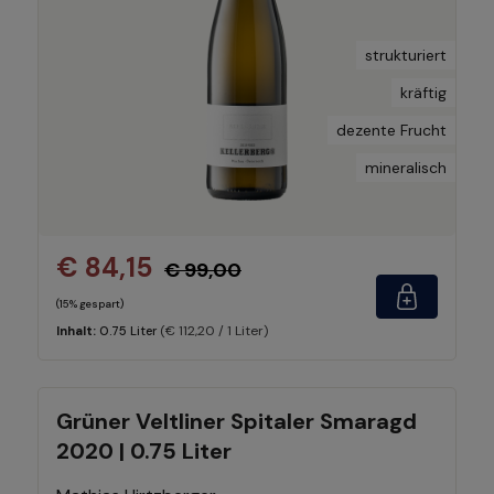
strukturiert
kräftig
dezente Frucht
mineralisch
€ 84,15
€ 99,00
(15% gespart)
(€ 112,20 / 1 Liter)
Inhalt:
0.75 Liter
Grüner Veltliner Spitaler Smaragd
2020 | 0.75 Liter