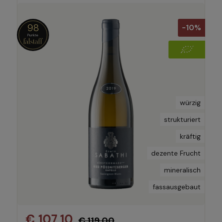
98
-10%
würzig
strukturiert
kräftig
dezente Frucht
mineralisch
fassausgebaut
€ 107,10
€ 119,00