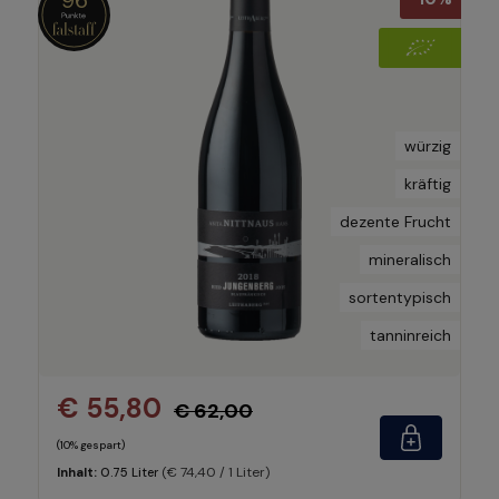
würzig
kräftig
dezente Frucht
mineralisch
sortentypisch
tanninreich
€ 55,80
€ 62,00
(10% gespart)
(€ 74,40 / 1 Liter)
Inhalt:
0.75 Liter