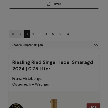
Filter
1
2
3
4
5
Riesling Ried Singerriedel Smaragd
2024 | 0.75 Liter
Franz Hirtzberger
Österreich - Wachau
100
-10%