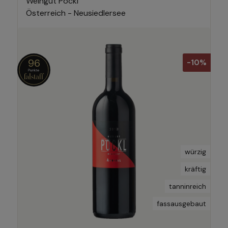
Weingut Pöckl
Österreich - Neusiedlersee
96
-10%
würzig
kräftig
tanninreich
fassausgebaut