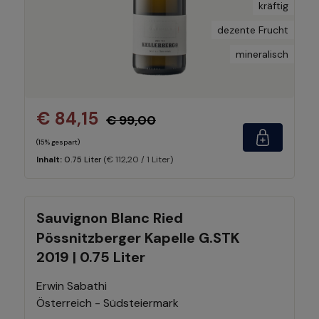
kräftig
dezente Frucht
mineralisch
€ 84,15
€ 99,00
(15% gespart)
(€ 112,20 / 1 Liter)
Inhalt:
0.75 Liter
Sauvignon Blanc Ried
Pössnitzberger Kapelle G.STK
2019 | 0.75 Liter
Erwin Sabathi
Österreich - Südsteiermark