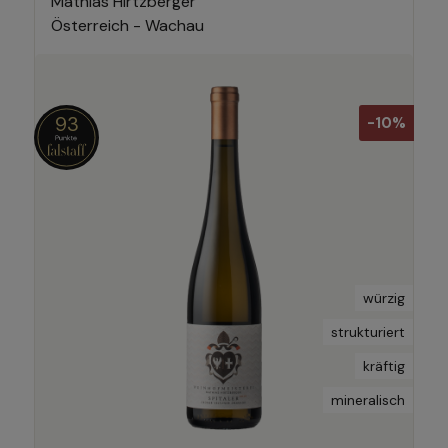
Mathias Hirtzberger
Österreich - Wachau
93
-10%
würzig
strukturiert
kräftig
mineralisch