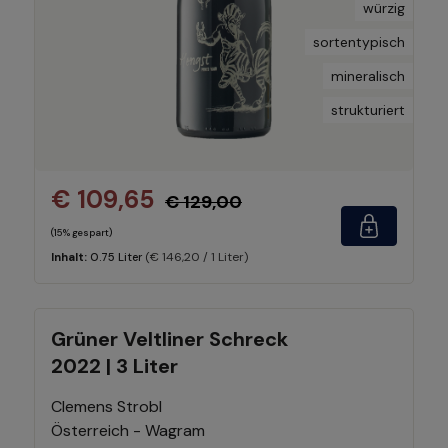
würzig
sortentypisch
mineralisch
strukturiert
€ 109,65
€ 129,00
(15% gespart)
(€ 146,20 / 1 Liter)
Inhalt:
0.75 Liter
Grüner Veltliner Schreck
2022 | 3 Liter
Clemens Strobl
Österreich - Wagram