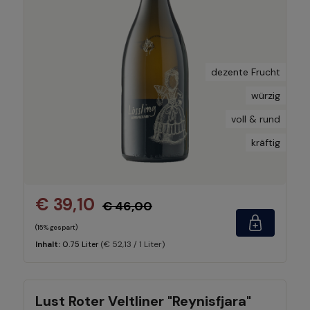
dezente Frucht
würzig
voll & rund
kräftig
€ 39,10
€ 46,00
(15% gespart)
(€ 52,13 / 1 Liter)
Inhalt:
0.75 Liter
Lust Roter Veltliner "Reynisfjara"