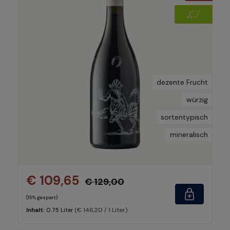
dezente Frucht
würzig
sortentypisch
mineralisch
€ 109,65
€ 129,00
(15% gespart)
(€ 146,20 / 1 Liter)
Inhalt:
0.75 Liter