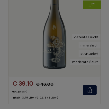
dezente Frucht
mineralisch
strukturiert
moderate Säure
€ 39,10
€ 46,00
(15% gespart)
(€ 52,13 / 1 Liter)
Inhalt:
0.75 Liter