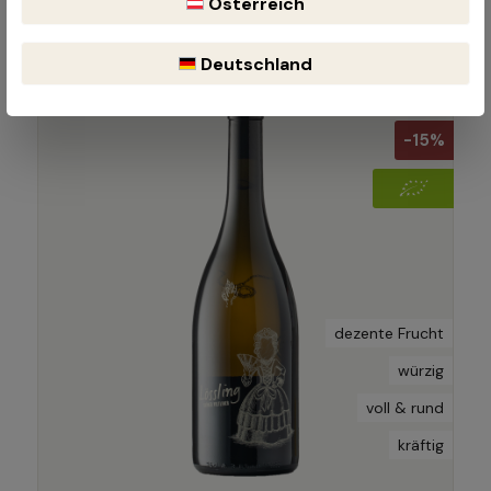
Österreich
Clemens Strobl
Österreich - Wagram
Deutschland
-15%
dezente Frucht
würzig
voll & rund
kräftig