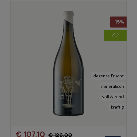
-15%
dezente Frucht
mineralisch
voll & rund
kräftig
€ 107,10
€ 126,00