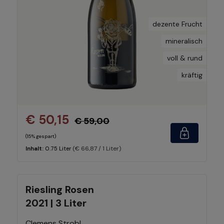
dezente Frucht
mineralisch
voll & rund
kräftig
€ 50,15
€ 59,00
(15% gespart)
(€ 66,87 / 1 Liter)
Inhalt:
0.75 Liter
Riesling Rosen
2021 | 3 Liter
Clemens Strobl