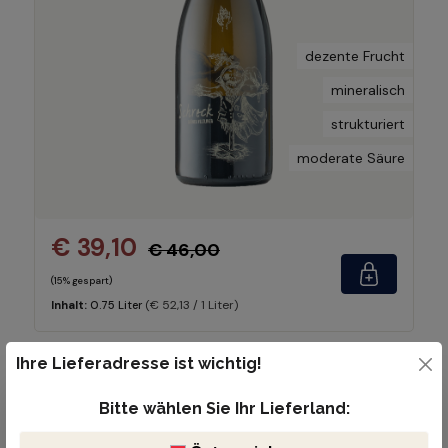
dezente Frucht
mineralisch
strukturiert
moderate Säure
€ 39,10
€ 46,00
(15% gespart)
(€ 52,13 / 1 Liter)
Inhalt:
0.75 Liter
Ihre Lieferadresse ist wichtig!
Grüner Veltliner Lössling
Bitte wählen Sie Ihr Lieferland:
2021 | 0.75 Liter