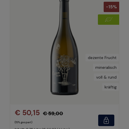
-15%
dezente Frucht
mineralisch
voll & rund
kräftig
€ 50,15
€ 59,00
(15% gespart)