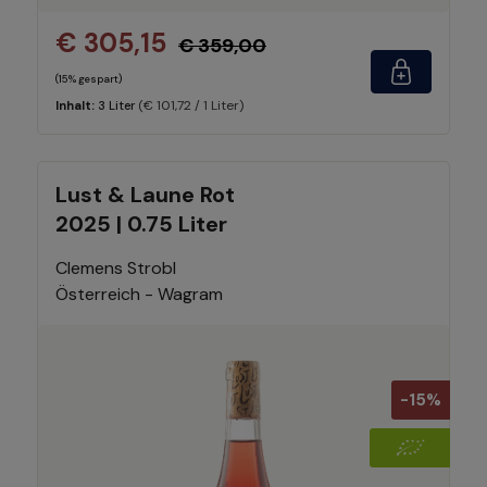
€ 305,15
€ 359,00
(15% gespart)
(€ 101,72 / 1 Liter)
Inhalt:
3 Liter
Lust & Laune Rot
2025 | 0.75 Liter
Clemens Strobl
Österreich - Wagram
-15%