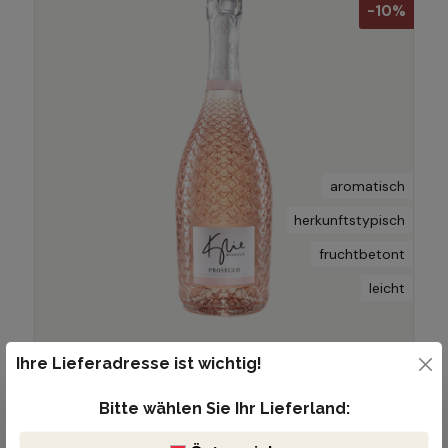
-10%
aromatisch
herkunftstypisch
fruchtbetont
leicht
Ihre Lieferadresse ist wichtig!
€ 13,05
€ 14,50
Bitte wählen Sie Ihr Lieferland:
(10% gespart)
(€ 17,40 / 1 Liter)
Inhalt:
0.75 Liter