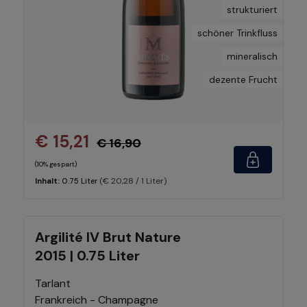
strukturiert
schöner Trinkfluss
mineralisch
dezente Frucht
€ 15,21
€ 16,90
(10% gespart)
(€ 20,28 / 1 Liter)
Inhalt:
0.75 Liter
Argilité IV Brut Nature
2015 | 0.75 Liter
Tarlant
Frankreich - Champagne