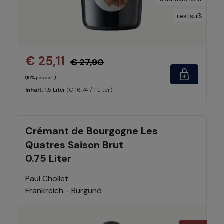
restsüß
€ 25,11
€ 27,90
(10% gespart)
(€ 16,74 / 1 Liter)
Inhalt:
1.5 Liter
Crémant de Bourgogne Les
Quatres Saison Brut
0.75 Liter
Paul Chollet
Frankreich - Burgund