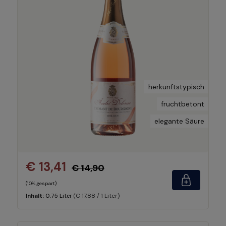
herkunftstypisch
fruchtbetont
elegante Säure
€ 13,41
€ 14,90
(10% gespart)
(€ 17,88 / 1 Liter)
Inhalt:
0.75 Liter