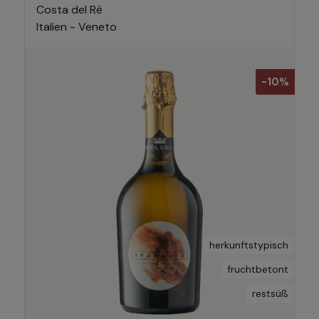
Costa del Rè
Italien - Veneto
-10%
herkunftstypisch
fruchtbetont
restsüß