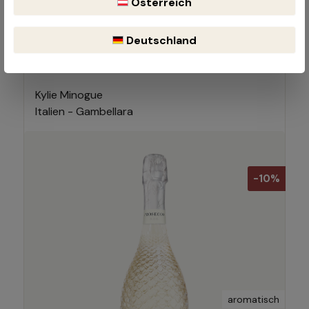
Österreich
Deutschland
Prosecco White D.O.C.
0.75 Liter
Kylie Minogue
Italien - Gambellara
-10%
aromatisch