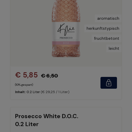
aromatisch
herkunftstypisch
fruchtbetont
leicht
€ 5,85
€ 6,50
(10% gespart)
(€ 29,25 / 1 Liter)
Inhalt:
0.2 Liter
Prosecco White D.O.C.
0.2 Liter