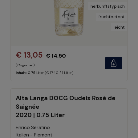
herkunftstypisch
fruchtbetont
leicht
€ 13,05
€ 14,50
(10% gespart)
(€ 17,40 / 1 Liter)
Inhalt:
0.75 Liter
Alta Langa DOCG Oudeis Rosé de
Saignée
2020 | 0.75 Liter
Enrico Serafino
Italien - Piemont