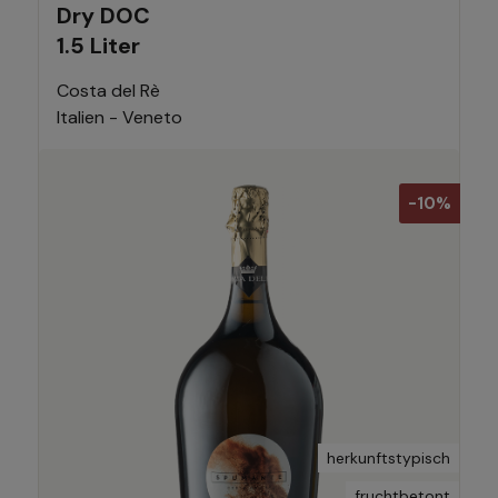
Dry DOC
1.5 Liter
Costa del Rè
Italien - Veneto
-10%
herkunftstypisch
fruchtbetont