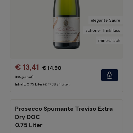
elegante Säure
schöner Trinkfluss
mineralisch
€ 13,41
€ 14,90
(10% gespart)
(€ 17,88 / 1 Liter)
Inhalt:
0.75 Liter
Prosecco Spumante Treviso Extra
Dry DOC
0.75 Liter