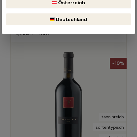
Österreich
Termanthia
2014 | 0.75 Liter
Deutschland
Bodega Numanthia
Spanien - Toro
-10%
tanninreich
sortentypisch