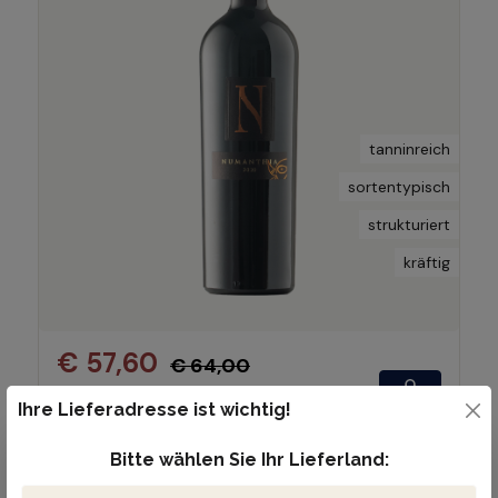
tanninreich
sortentypisch
strukturiert
kräftig
€ 57,60
€ 64,00
(10% gespart)
Ihre Lieferadresse ist wichtig!
(€ 76,80 / 1 Liter)
Inhalt:
0.75 Liter
Bitte wählen Sie Ihr Lieferland: