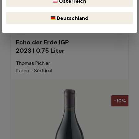
Österreich
(10% gespart)
(€ 32,28 / 1 Liter)
Inhalt:
0.75 Liter
Deutschland
Echo der Erde IGP
2023 | 0.75 Liter
Thomas Pichler
Italien - Südtirol
-10%