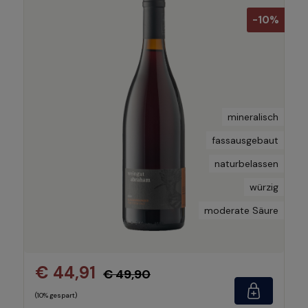
-10%
mineralisch
fassausgebaut
naturbelassen
würzig
moderate Säure
€ 44,91
€ 49,90
(10% gespart)