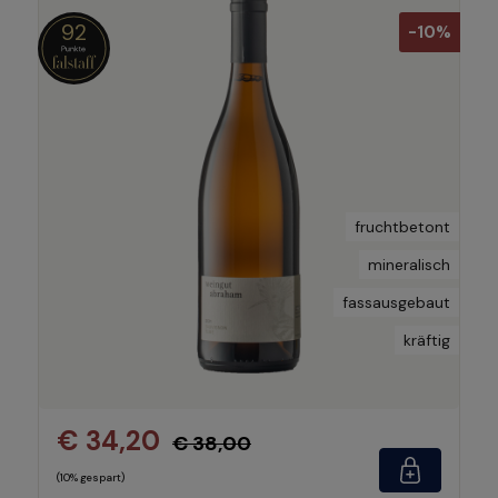
92
-10%
fruchtbetont
mineralisch
fassausgebaut
kräftig
€ 34,20
€ 38,00
(10% gespart)