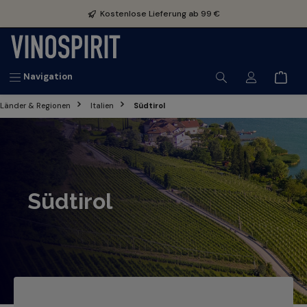
inhalt springen
Kostenlose Lieferung ab 99 €
Navigation
Länder & Regionen
Italien
Südtirol
Südtirol