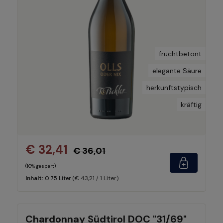
fruchtbetont
elegante Säure
herkunftstypisch
kräftig
€ 32,41
€ 36,01
(10% gespart)
(€ 43,21 / 1 Liter)
Inhalt:
0.75 Liter
Chardonnay Südtirol DOC "31/69"