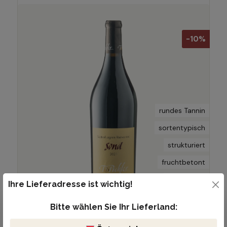
-10%
rundes Tannin
sortentypisch
strukturiert
fruchtbetont
mineralisch
Ihre Lieferadresse ist wichtig!
Bitte wählen Sie Ihr Lieferland:
€ 24,21
€ 26,90