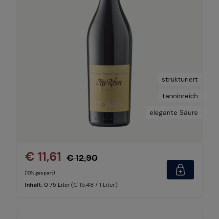
strukturiert
tanninreich
elegante Säure
€ 11,61
€ 12,90
(10% gespart)
(€ 15,48 / 1 Liter)
Inhalt:
0.75 Liter