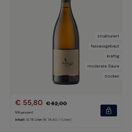
strukturiert
fassausgebaut
kräftig
moderate Säure
trocken
€ 55,80
€ 62,00
(10% gespart)
(€ 74,40 / 1 Liter)
Inhalt:
0.75 Liter