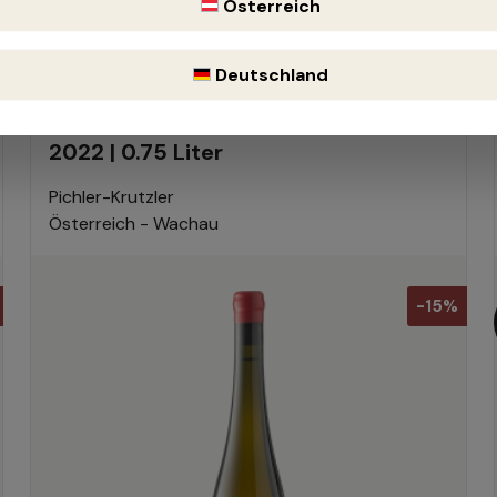
Österreich
Deutschland
Grüner Veltliner Ried Wunderburg
2022 | 0.75 Liter
Pichler-Krutzler
Österreich - Wachau
-15%