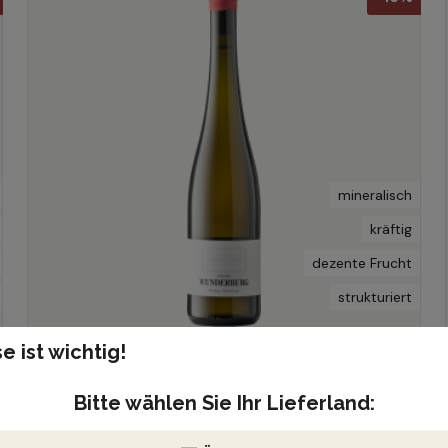
mineralisch
kräftig
dezente Frucht
strukturiert
e ist wichtig!
€ 69,70
€ 82,00
Bitte wählen Sie Ihr Lieferland:
(15% gespart)
Inhalt:
0.75 Liter
(€ 92,93 / 1 Liter)