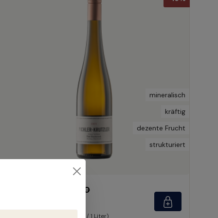
mineralisch
kräftig
dezente Frucht
strukturiert
€ 20,82
€ 24,50
(15.02% gespart)
Inhalt:
0.75 Liter
(€ 27,76 / 1 Liter)