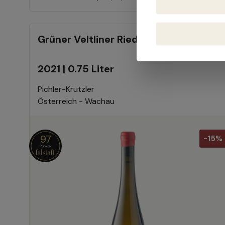
Grüner Veltliner Ried Wunderburg
2021 | 0.75 Liter
Pichler-Krutzler
Österreich - Wachau
97
-15%