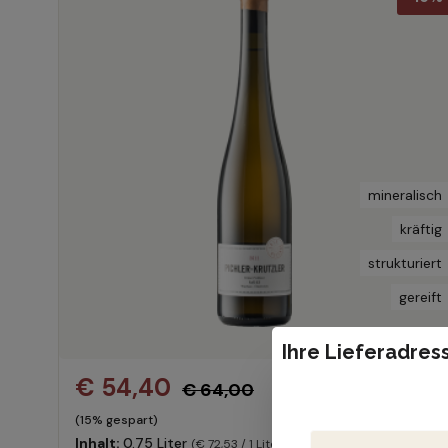
mineralisch
kräftig
strukturiert
gereift
Ihre Lieferadress
€ 54,40
€ 64,00
(15% gespart)
Inhalt:
0.75 Liter
(€ 72,53 / 1 Liter)