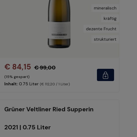
mineralisch
kräftig
dezente Frucht
strukturiert
€ 84,15
€ 99,00
(15% gespart)
Inhalt:
0.75 Liter
(€ 112,20 / 1 Liter)
Grüner Veltliner Ried Supperin
2021 | 0.75 Liter