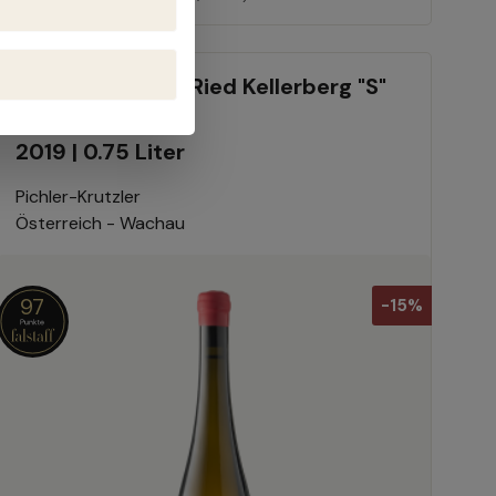
Grüner Veltliner Ried Kellerberg "S"
2019 | 0.75 Liter
Pichler-Krutzler
Österreich - Wachau
97
-15%