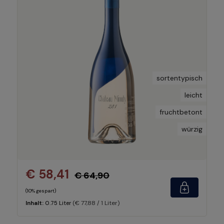
sortentypisch
leicht
fruchtbetont
würzig
€ 58,41
€ 64,90
(10% gespart)
(€ 77,88 / 1 Liter)
Inhalt:
0.75 Liter