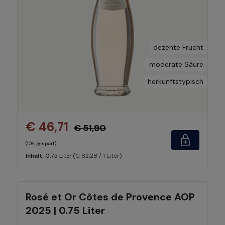
dezente Frucht
moderate Säure
herkunftstypisch
€ 46,71
€ 51,90
(10% gespart)
(€ 62,28 / 1 Liter)
Inhalt:
0.75 Liter
Rosé et Or Côtes de Provence AOP
2025 | 0.75 Liter