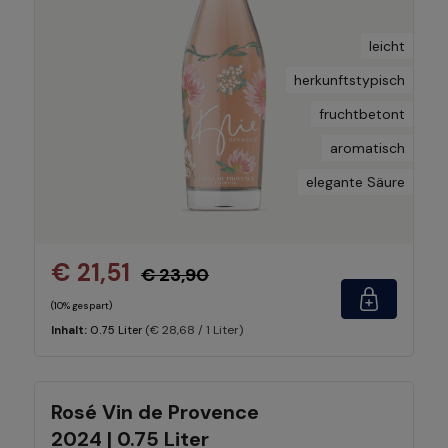
leicht
herkunftstypisch
fruchtbetont
aromatisch
elegante Säure
€ 21,51
€ 23,90
(10% gespart)
(€ 28,68 / 1 Liter)
Inhalt:
0.75 Liter
Rosé Vin de Provence
2024 | 0.75 Liter