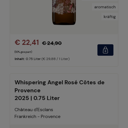
aromatisch
kräftig
€ 22,41
€ 24,90
(10% gespart)
(€ 29,88 / 1 Liter)
Inhalt:
0.75 Liter
Whispering Angel Rosé Côtes de
Provence
2025 | 0.75 Liter
Château d'Esclans
Frankreich - Provence