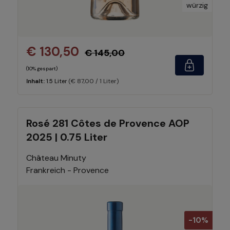
würzig
€ 130,50
€ 145,00
(10% gespart)
(€ 87,00 / 1 Liter)
Inhalt:
1.5 Liter
Rosé 281 Côtes de Provence AOP
2025 | 0.75 Liter
Château Minuty
Frankreich - Provence
-10%