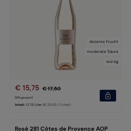
dezente Frucht
moderate Säure
würzig
€ 15,75
€ 17,50
(10% gespart)
(€ 21,00 / 1 Liter)
Inhalt:
0.75 Liter
Rosé 281 Côtes de Provence AOP