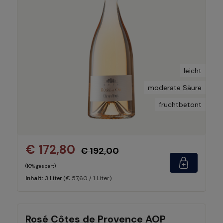
leicht
moderate Säure
fruchtbetont
€ 172,80
€ 192,00
(10% gespart)
(€ 57,60 / 1 Liter)
Inhalt:
3 Liter
Rosé Côtes de Provence AOP