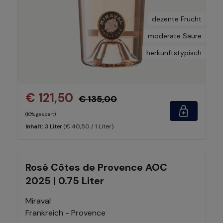
dezente Frucht
moderate Säure
herkunftstypisch
€ 121,50
€ 135,00
(10% gespart)
(€ 40,50 / 1 Liter)
Inhalt:
3 Liter
Rosé Côtes de Provence AOC
2025 | 0.75 Liter
Miraval
Frankreich - Provence