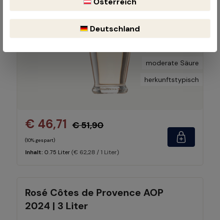
Österreich
Deutschland
dezente Frucht
moderate Säure
herkunftstypisch
€ 46,71
€ 51,90
(10% gespart)
(€ 62,28 / 1 Liter)
Inhalt:
0.75 Liter
Rosé Côtes de Provence AOP
2024 | 3 Liter