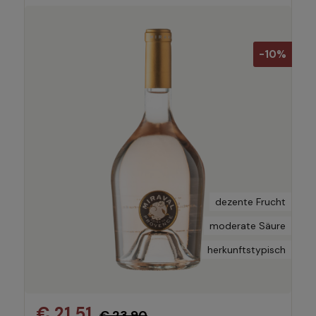
-10%
dezente Frucht
moderate Säure
herkunftstypisch
€ 21,51
€ 23,90