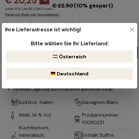
€ 20,25
€ 22,50
(10% gespart)
Inhalt:
0.75 Liter
(€ 27,00 / 1 Liter)
Preise inkl. MwSt. zzgl. Versandkosten
Sofort verfügbar, Lieferzeit: 1-2 Werktage
Ihre Lieferadresse ist wichtig!
Produkt Anzahl: Gib den gewünschten Wert ein oder benutze die Schaltflächen um die Anzahl z
Flasche
Bitte wählen Sie Ihr Lieferland:
In den Warenkorb
Österreich
Kostenloser Versand ab 99€
Lieferzeit 1-2 Werktage
Deutschland
Bruchsicherer & reibungsloser Versand durch DHL oder der öst.
Post
Optimale Lagerung durch natürlich gekühlten Keller
Südtirol,
Italien
Sauvignon Blanc
Weiß,
14 % Vol.
Produktnummer:
10050221
fruchtbetont,
mineralisch,
Enthält Sulfite