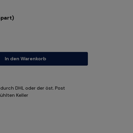
part)
tze die Schaltflächen um die Anzahl zu erhöhen oder zu reduzieren.
In den Warenkorb
durch DHL oder der öst. Post
ühlten Keller