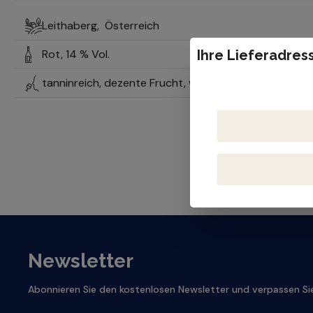
Leithaberg,
Österreich
Rot,
14 % Vol.
Ihre Lieferadress
tanninreich, dezente Frucht, würzig, gereift, mineralisc
Newsletter
Abonnieren Sie den kostenlosen Newsletter und verpassen Sie