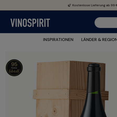
e springen
Zur Hauptnavigation springen
Kostenlose Lieferung ab 99 
INSPIRATIONEN
LÄNDER & REGIO
95