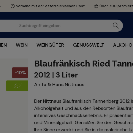
€
Versand mit der österreichischen Post
Über 700 prämier
NEN
WEIN
WEINGÜTER
GENUSSWELT
ALKOHOL
Blaufränkisch Ried Tan
-10%
2012 | 3 Liter
Anita & Hans Nittnaus
Der Nittnaus Blaufränkisch Tannenberg 2012 is
Alkoholgehalt und aus den Rebsorten Blaufrä
intensives Geschmackserlebnis. Er präsentiert 
und Mineralgehalt. Genießen Sie den Geschmac
Ihre Sinne erweckt und Sie in die malerische 