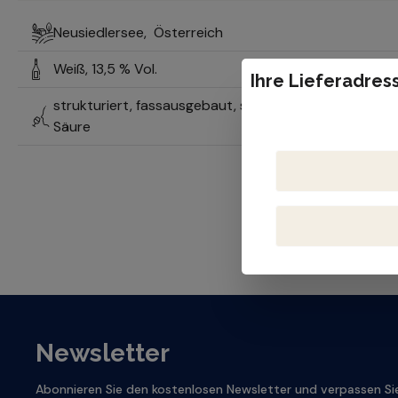
Neusiedlersee,
Österreich
Weiß,
13,5 % Vol.
Ihre Lieferadress
strukturiert, fassausgebaut, schöner Trinkfluss, minera
Säure
Newsletter
Abonnieren Sie den kostenlosen Newsletter und verpassen Sie