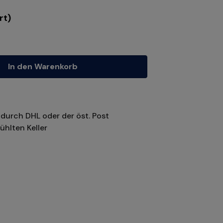
rt)
tze die Schaltflächen um die Anzahl zu erhöhen oder zu reduzieren.
In den Warenkorb
durch DHL oder der öst. Post
ühlten Keller