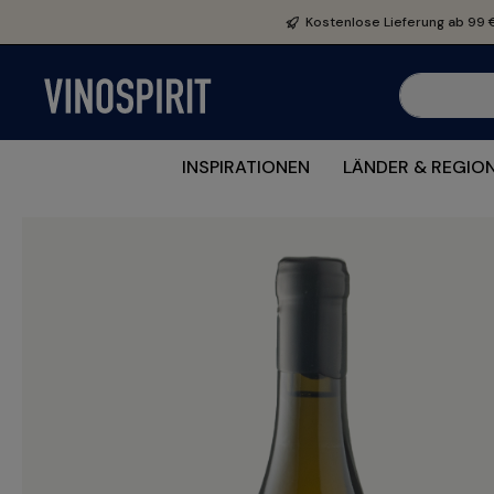
e springen
Zur Hauptnavigation springen
Kostenlose Lieferung ab 99 
INSPIRATIONEN
LÄNDER & REGIO