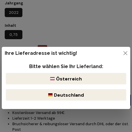
Jahrgang
2022
Inhalt
0,75
€ 29,70
%
Ihre Lieferadresse ist wichtig!
€ 33,00
(10% gespart)
Inhalt:
0.75 Liter
(€ 39,60 / 1 Liter)
Preise inkl. MwSt. zzgl. Versandkosten
Bitte wählen Sie Ihr Lieferland:
Sofort verfügbar, Lieferzeit: 1-2 Werktage
Österreich
Produkt Anzahl: Gib den gewünschten Wert ein oder benutze die Schaltflächen um die Anzahl z
Flasche
Deutschland
In den Warenkorb
Kostenloser Versand ab 99€
Lieferzeit 1-2 Werktage
Bruchsicherer & reibungsloser Versand durch DHL oder der öst.
Post