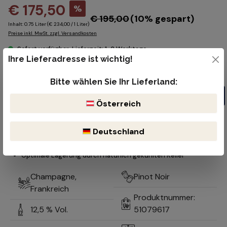
€ 175,50
%
€ 195,00
(10% gespart)
Inhalt:
0.75 Liter
(€ 234,00 / 1 Liter)
Preise inkl. MwSt. zzgl. Versandkosten
Sofort verfügbar, Lieferzeit: 1-2 Werktage
Ihre Lieferadresse ist wichtig!
Produkt Anzahl: Gib den gewünschten Wert ein oder benutze die Schaltflächen um die Anzahl z
Flasche
Bitte wählen Sie Ihr Lieferland:
In den Warenkorb
Österreich
Kostenloser Versand ab 99€
Lieferzeit 1-2 Werktage
Deutschland
Bruchsicherer & reibungsloser Versand durch DHL oder der öst.
Post
Optimale Lagerung durch natürlich gekühlten Keller
Champagne,
Pinot Noir
Frankreich
Produktnummer:
12,5 % Vol.
51079617