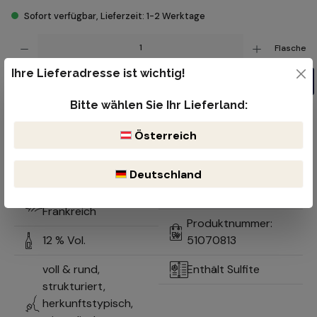
Sofort verfügbar, Lieferzeit: 1-2 Werktage
Produkt Anzahl: Gib den gewünschten Wert ein oder benutze die Schaltflächen um die Anzahl z
Flasche
Ihre Lieferadresse ist wichtig!
In den Warenkorb
Bitte wählen Sie Ihr Lieferland:
Kostenloser Versand ab 99€
Lieferzeit 1-2 Werktage
Österreich
Bruchsicherer & reibungsloser Versand durch DHL oder der öst.
Post
Optimale Lagerung durch natürlich gekühlten Keller
Deutschland
Champagne,
Pinot Noir
Frankreich
Produktnummer:
12 % Vol.
51070813
voll & rund,
Enthält Sulfite
strukturiert,
herkunftstypisch,