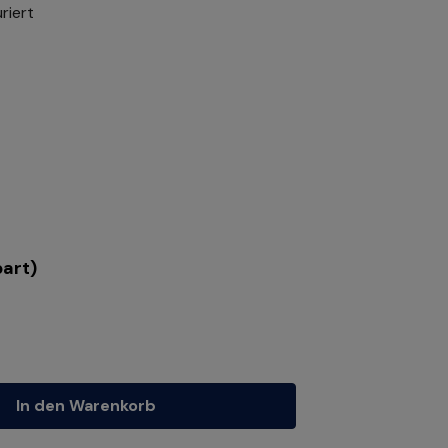
riert
art)
tze die Schaltflächen um die Anzahl zu erhöhen oder zu reduzieren.
In den Warenkorb