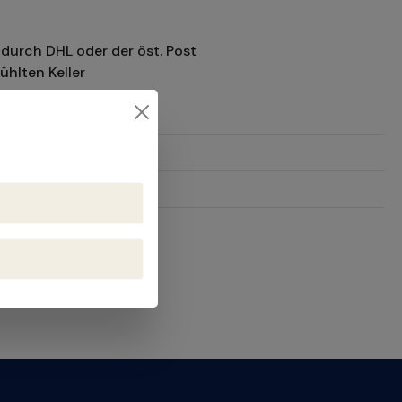
durch DHL oder der öst. Post
ühlten Keller
15