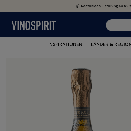
e springen
Zur Hauptnavigation springen
Kostenlose Lieferung ab 99 
INSPIRATIONEN
LÄNDER & REGIO