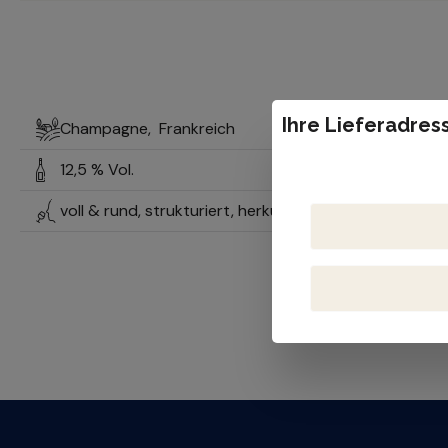
Ihre Lieferadress
Champagne,
Frankreich
12,5 % Vol.
voll & rund, strukturiert, herkunftstypisch, mineralis