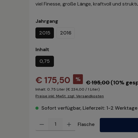
viel Finesse, große Länge, kraftvoll und struktu
Jahrgang
2015
2016
Inhalt
0,75
€ 175,50
%
€ 195,00
(10% gesp
Inhalt:
0.75 Liter
(€ 234,00 / 1 Liter)
Preise inkl. MwSt. zzgl. Versandkosten
Sofort verfügbar, Lieferzeit: 1-2 Werktage
Produkt Anzahl: Gib den gewünschten Wert ein oder benu
Flasche