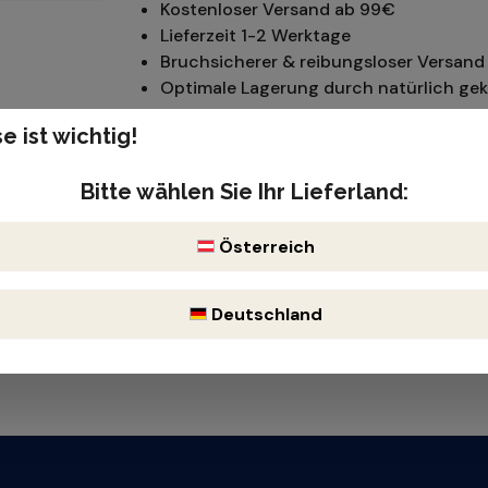
Kostenloser Versand ab 99€
Lieferzeit 1-2 Werktage
Bruchsicherer & reibungsloser Versand 
Optimale Lagerung durch natürlich gek
e ist wichtig!
Pinot Noir
Produktnummer: 510708
Bitte wählen Sie Ihr Lieferland:
ch, elegante Säure
Enthält Sulfite
Österreich
Deutschland