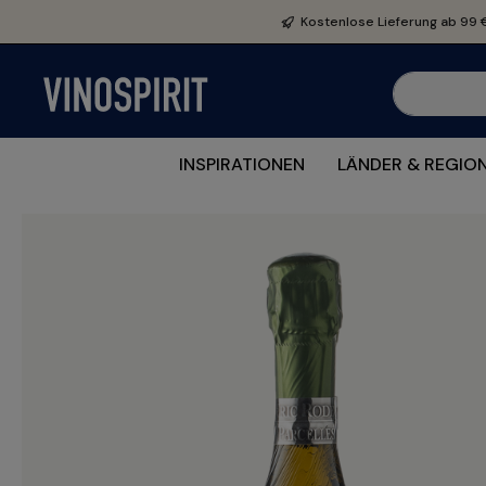
e springen
Zur Hauptnavigation springen
Kostenlose Lieferung ab 99 
INSPIRATIONEN
LÄNDER & REGIO