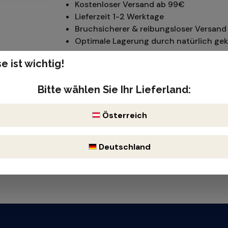
Kostenloser Versand ab 99€
Lieferzeit 1-2 Werktage
Bruchsicherer & reibungsloser Versand 
Optimale Lagerung durch natürlich gek
e ist wichtig!
Pinot Noir
Produktnummer: 510708
Bitte wählen Sie Ihr Lieferland:
ch, elegante Säure
Enthält Sulfite
Österreich
Deutschland