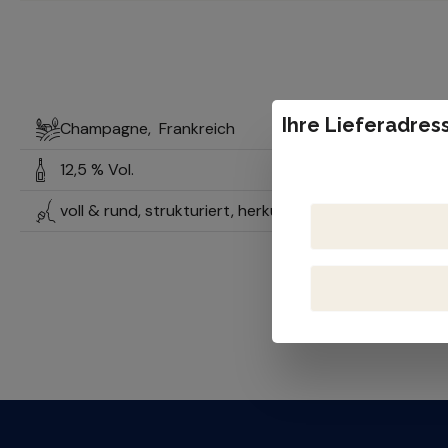
Ihre Lieferadress
Champagne,
Frankreich
12,5 % Vol.
voll & rund, strukturiert, herkunftstypisch, mineralis