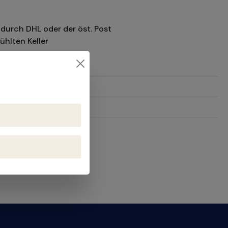
durch DHL oder der öst. Post
ühlten Keller
16