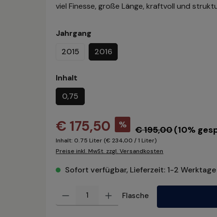
viel Finesse, große Länge, kraftvoll und struktu
Jahrgang
2015
2016
Inhalt
0,75
€ 175,50
%
€ 195,00
(10% gesp
Inhalt:
0.75 Liter
(€ 234,00 / 1 Liter)
Preise inkl. MwSt. zzgl. Versandkosten
Sofort verfügbar, Lieferzeit: 1-2 Werktage
Produkt Anzahl: Gib den gewünschten Wert ein oder benu
Flasche