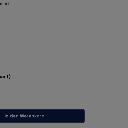
riert
art)
tze die Schaltflächen um die Anzahl zu erhöhen oder zu reduzieren.
In den Warenkorb