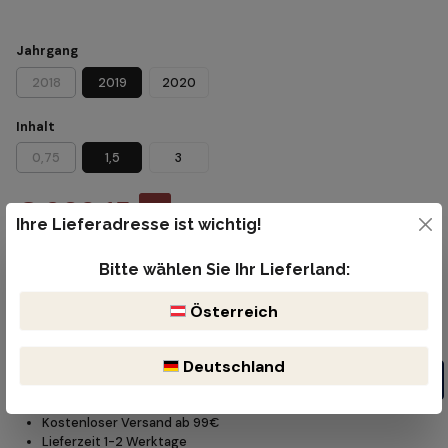
Jahrgang
2018
2019
2020
Inhalt
0,75
1,5
3
€ 203,15
%
Ihre Lieferadresse ist wichtig!
€ 239,00
(15% gespart)
Inhalt:
1.5 Liter
(€ 135,43 / 1 Liter)
Preise inkl. MwSt. zzgl. Versandkosten
Bitte wählen Sie Ihr Lieferland:
Sofort verfügbar, Lieferzeit: 1-2 Werktage
Österreich
Produkt Anzahl: Gib den gewünschten Wert ein oder benutze die Schaltflächen um die Anzahl z
Flasche
Deutschland
In den Warenkorb
Kostenloser Versand ab 99€
Lieferzeit 1-2 Werktage