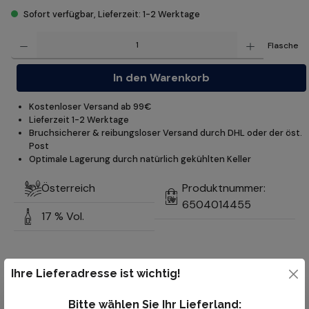
Sofort verfügbar, Lieferzeit: 1-2 Werktage
Produkt Anzahl: Gib den gewünschten Wert ein oder benutze die Schaltflächen um die Anzahl z
Flasche
In den Warenkorb
Kostenloser Versand ab 99€
Lieferzeit 1-2 Werktage
Bruchsicherer & reibungsloser Versand durch DHL oder der öst.
Post
Optimale Lagerung durch natürlich gekühlten Keller
Österreich
Produktnummer:
6504014455
17 % Vol.
Ihre Lieferadresse ist wichtig!
Bitte wählen Sie Ihr Lieferland: