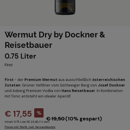
Wermut Dry by Dockner &
Reisetbauer
0.75 Liter
First
First
- der
Premium Wermut
aus ausschließlich
österreichischen
Zutaten
: Grüner Veltliner vom Göttweiger Berg von
Josef Dockner
und Axberg Premium Vodka von
Hans Reisetbauer
. In Kombination
mit Tonic entsteht ein idealer Aperitif.
€ 17,55
%
€ 19,50
(10% gespart)
Inhalt:
0.75 Liter
(€ 23,40 / 1 Liter)
Preise inkl. MwSt. zzgl. Versandkosten