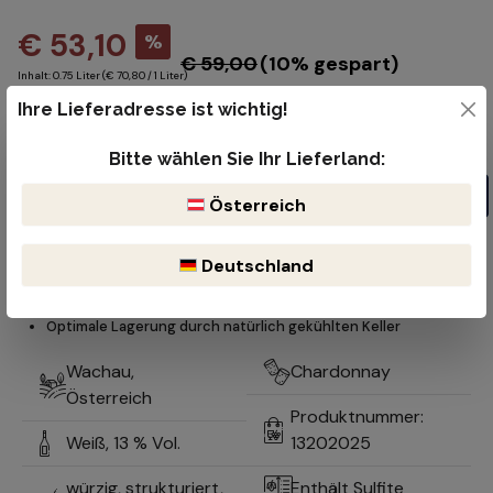
€ 53,10
%
€ 59,00
(10% gespart)
Inhalt:
0.75 Liter
(€ 70,80 / 1 Liter)
Preise inkl. MwSt. zzgl. Versandkosten
Ihre Lieferadresse ist wichtig!
Produkt Anzahl: Gib den gewünschten Wert ein oder benutze die Schaltflächen um die Anzahl z
Flasche
Bitte wählen Sie Ihr Lieferland:
In den Warenkorb
Österreich
Kostenloser Versand ab 99€
Lieferzeit 1-2 Werktage
Deutschland
Bruchsicherer & reibungsloser Versand durch DHL oder der öst.
Post
Optimale Lagerung durch natürlich gekühlten Keller
Wachau,
Chardonnay
Österreich
Produktnummer:
Weiß,
13 % Vol.
13202025
würzig, strukturiert,
Enthält Sulfite