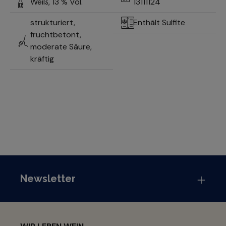
Weiß,
13 % Vol.
13111124
strukturiert,
Enthält Sulfite
fruchtbetont,
moderate Säure,
kräftig
Newsletter