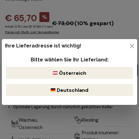
€ 65,70
%
€ 73,00
(10% gespart)
Inhalt:
0.75 Liter
(€ 87,60 / 1 Liter)
Preise inkl. MwSt. zzgl. Versandkosten
Sofort verfügbar, Lieferzeit: 1-2 Werktage
Ihre Lieferadresse ist wichtig!
Produkt Anzahl: Gib den gewünschten Wert ein oder benutze die Schaltflächen um die Anzahl z
Flasche
Bitte wählen Sie Ihr Lieferland:
In den Warenkorb
Österreich
Kostenloser Versand ab 99€
Lieferzeit 1-2 Werktage
Deutschland
Bruchsicherer & reibungsloser Versand durch DHL oder der öst.
Post
Optimale Lagerung durch natürlich gekühlten Keller
Wachau,
Riesling
Österreich
Produktnummer: