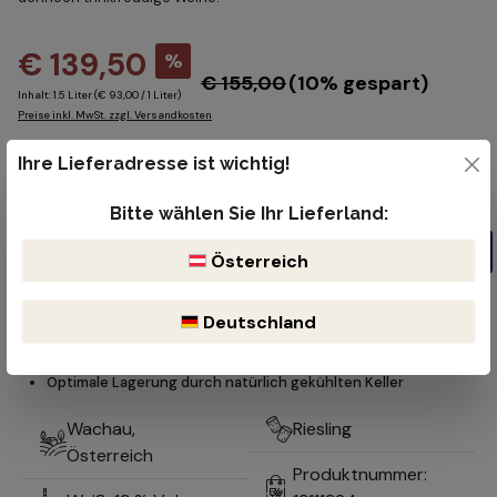
€ 139,50
%
€ 155,00
(10% gespart)
Inhalt:
1.5 Liter
(€ 93,00 / 1 Liter)
Preise inkl. MwSt. zzgl. Versandkosten
Sofort verfügbar, Lieferzeit: 1-2 Werktage
Ihre Lieferadresse ist wichtig!
Produkt Anzahl: Gib den gewünschten Wert ein oder benutze die Schaltflächen um die Anzahl z
Flasche
Bitte wählen Sie Ihr Lieferland:
In den Warenkorb
Österreich
Kostenloser Versand ab 99€
Lieferzeit 1-2 Werktage
Deutschland
Bruchsicherer & reibungsloser Versand durch DHL oder der öst.
Post
Optimale Lagerung durch natürlich gekühlten Keller
Wachau,
Riesling
Österreich
Produktnummer: