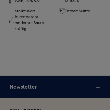
Weiß,
13 % Vol.
13111324
strukturiert,
Enthält Sulfite
fruchtbetont,
moderate Säure,
kräftig
Newsletter