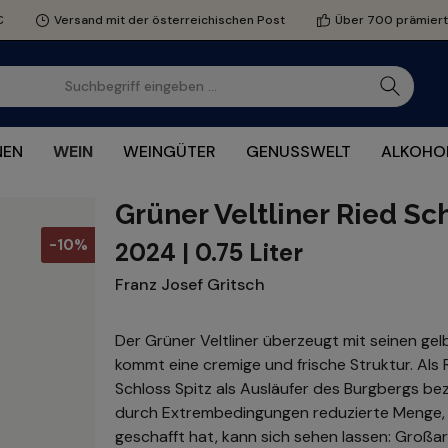
€
Versand mit der österreichischen Post
Über 700 prämier
NEN
WEIN
WEINGÜTER
GENUSSWELT
ALKOHOL
Grüner Veltliner Ried Sc
-10%
2024 | 0.75 Liter
Franz Josef Gritsch
Der Grüner Veltliner überzeugt mit seinen gel
kommt eine cremige und frische Struktur. Als
Schloss Spitz als Ausläufer des Burgbergs bez
durch Extrembedingungen reduzierte Menge, di
geschafft hat, kann sich sehen lassen: Großar