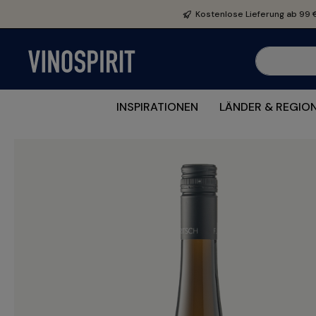
e springen
Zur Hauptnavigation springen
Kostenlose Lieferung ab 99 
INSPIRATIONEN
LÄNDER & REGIO