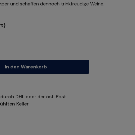
örper und schaffen dennoch trinkfreudige Weine.
t)
tze die Schaltflächen um die Anzahl zu erhöhen oder zu reduzieren.
In den Warenkorb
durch DHL oder der öst. Post
ühlten Keller