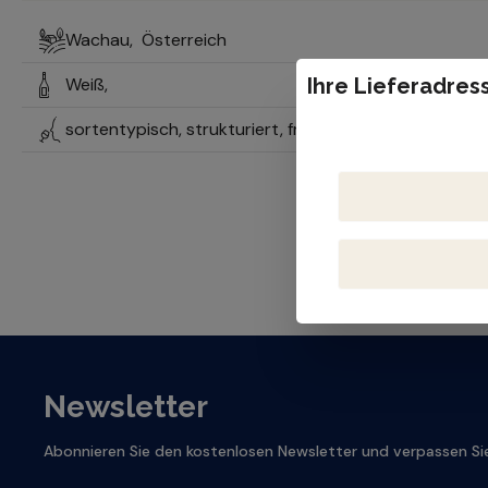
Wachau,
Österreich
Weiß,
Ihre Lieferadress
sortentypisch, strukturiert, fruchtbetont, mineralisc
Newsletter
Abonnieren Sie den kostenlosen Newsletter und verpassen Sie