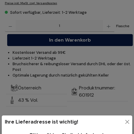
Preise inkl. MwSt. zzgl. Versandkosten
Sofort verfügbar, Lieferzeit: 1-2 Werktage
Produkt Anzahl: Gib den gewünschten Wert ein oder benutze die Schaltflächen um die Anzahl z
Flasche
In den Warenkorb
Kostenloser Versand ab 99€
Lieferzeit 1-2 Werktage
Bruchsicherer & reibungsloser Versand durch DHL oder der öst.
Post
Optimale Lagerung durch natürlich gekühlten Keller
Österreich
Produktnummer:
601912
43 % Vol.
Ihre Lieferadresse ist wichtig!