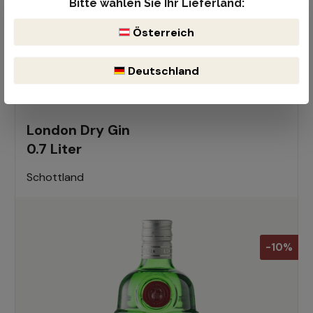
Bitte wählen Sie Ihr Lieferland:
Österreich
Deutschland
Ähnliche Produkte
London Dry Gin
0.7 Liter
Schottland
-10%