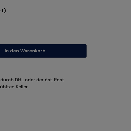
rt)
tze die Schaltflächen um die Anzahl zu erhöhen oder zu reduzieren.
In den Warenkorb
durch DHL oder der öst. Post
ühlten Keller