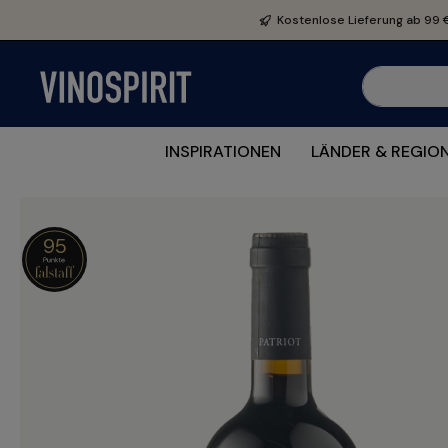
e springen
Zur Hauptnavigation springen
Kostenlose Lieferung ab 99 
INSPIRATIONEN
LÄNDER & REGIO
95