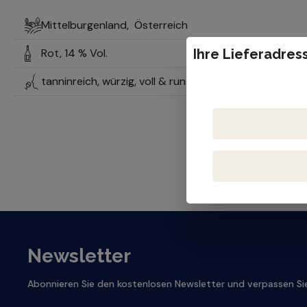
Mittelburgenland,
Österreich
Rot,
14 % Vol.
Ihre Lieferadress
tanninreich, würzig, voll & rund, strukturiert, kräftig
Newsletter
Abonnieren Sie den kostenlosen Newsletter und verpassen Sie