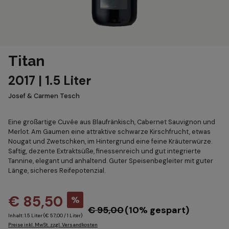
Titan
2017 | 1.5 Liter
Josef & Carmen Tesch
Eine großartige Cuvée aus Blaufränkisch, Cabernet Sauvignon und
Merlot. Am Gaumen eine attraktive schwarze Kirschfrucht, etwas
Nougat und Zwetschken, im Hintergrund eine feine Kräuterwürze.
Saftig, dezente Extraktsüße, finessenreich und gut integrierte
Tannine, elegant und anhaltend. Guter Speisenbegleiter mit guter
Länge, sicheres Reifepotenzial.
€ 85,50
%
€ 95,00
(10% gespart)
Inhalt:
1.5 Liter
(€ 57,00 / 1 Liter)
Preise inkl. MwSt. zzgl. Versandkosten