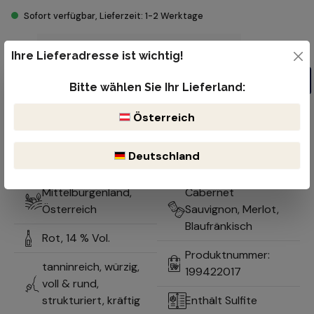
Sofort verfügbar, Lieferzeit: 1-2 Werktage
Produkt Anzahl: Gib den gewünschten Wert ein oder benutze die Schaltflächen um die Anzahl z
Flasche
Ihre Lieferadresse ist wichtig!
In den Warenkorb
Bitte wählen Sie Ihr Lieferland:
Kostenloser Versand ab 99€
Österreich
Lieferzeit 1-2 Werktage
Bruchsicherer & reibungsloser Versand durch DHL oder der öst.
Post
Deutschland
Optimale Lagerung durch natürlich gekühlten Keller
Mittelburgenland,
Cabernet
Österreich
Sauvignon, Merlot,
Blaufränkisch
Rot,
14 % Vol.
Produktnummer:
tanninreich, würzig,
199422017
voll & rund,
strukturiert, kräftig
Enthält Sulfite