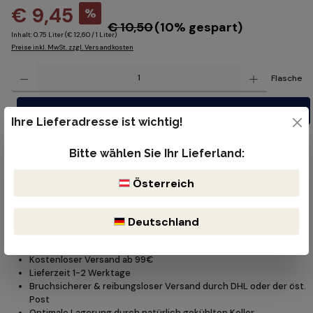
€ 9,45
%
€ 10,50
(10% gespart)
Inhalt:
0.75 Liter
(€ 12,60 / 1 Liter)
Preise inkl. MwSt. zzgl. Versandkosten
Produkt Anzahl: Gib den gewünschten Wert ein oder benutze die Schaltflächen um die Anzahl z
Flasche
In den Warenkorb
Ihre Lieferadresse ist wichtig!
Besonderes
Bitte wählen Sie Ihr Lieferland:
Dieses Produkt ist in einem oder mehreren Bundle-Paketen
Österreich
enthalten. Probieren Sie es aus und profitieren Sie von einem
guten Rabatt!
Deutschland
Zu den Bündeln
Kostenloser Versand ab 99€
Lieferzeit 1-2 Werktage
Bruchsicherer & reibungsloser Versand durch DHL oder der öst.
Post
Optimale Lagerung durch natürlich gekühlten Keller