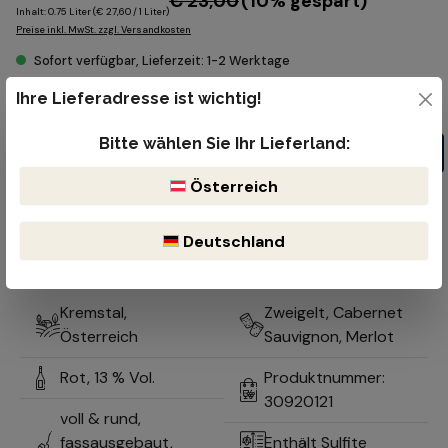
€ 23,00
(10% gespart)
Inhalt:
0.75 Liter
(€ 27,60 / 1 Liter)
Preise inkl. MwSt. zzgl. Versandkosten
Sofort verfügbar, Lieferzeit: 1-2 Werktage
Produkt Anzahl: Gib den gewünschten Wert ein oder benutze die Schaltflächen um die Anzahl z
Ihre Lieferadresse ist wichtig!
Flasche
Bitte wählen Sie Ihr Lieferland:
In den Warenkorb
Österreich
Kostenloser Versand ab 99€
Lieferzeit 1-2 Werktage
Bruchsicherer & reibungsloser Versand durch DHL oder der öst.
Deutschland
Post
Optimale Lagerung durch natürlich gekühlten Keller
Kremstal,
Zweigelt, Cabernet
Österreich
Sauvignon, Merlot
Rot,
13 % Vol.
Produktnummer:
30920121
voll & rund,
fassausgebaut,
Enthält Sulfite