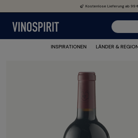
e springen
Zur Hauptnavigation springen
Kostenlose Lieferung ab 99 
INSPIRATIONEN
LÄNDER & REGIO