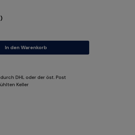
)
tze die Schaltflächen um die Anzahl zu erhöhen oder zu reduzieren.
In den Warenkorb
durch DHL oder der öst. Post
ühlten Keller