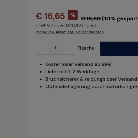
€ 16,65
%
€ 18,50
(10% gespart
Inhalt:
0.75 Liter
(€ 22,20 / 1 Liter)
Preise inkl. MwSt. zzgl. Versandkosten
Produkt Anzahl: Gib den gewünschten Wert ein oder benu
Flasche
Kostenloser Versand ab 99€
Lieferzeit 1-2 Werktage
Bruchsicherer & reibungsloser Versand 
Optimale Lagerung durch natürlich gek