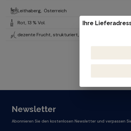
Leithaberg,
Österreich
Rot,
13 % Vol.
Ihre Lieferadress
dezente Frucht, strukturiert, herkunftstypisch, minera
Newsletter
Abonnieren Sie den kostenlosen Newsletter und verpassen Sie