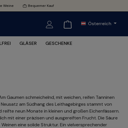
te Weine
Bequemer Kauf
Österreich
FREI
GLÄSER
GESCHENKE
. Am Gaumen schmeichelnd, mit weichen, reifen Tanninen
d Neusatz am Südhang des Leithagebirges stammt von
d reifte neun Monate in kleinen und großen Eichenfässern.
ch mit einer präzisen und ausgereiften Frucht. Die Säure
n Weinen eine solide Struktur. Ein vielversprechender