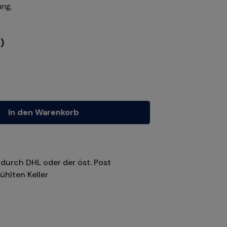
ung.
)
tze die Schaltflächen um die Anzahl zu erhöhen oder zu reduzieren.
In den Warenkorb
durch DHL oder der öst. Post
ühlten Keller