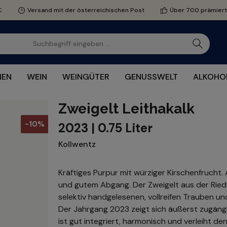
€
Versand mit der österreichischen Post
Über 700 prämier
NEN
WEIN
WEINGÜTER
GENUSSWELT
ALKOHOL
Zweigelt Leithakalk
-10%
2023 | 0.75 Liter
Kollwentz
Kräftiges Purpur mit würziger Kirschenfrucht
und gutem Abgang. Der Zweigelt aus der Rie
selektiv handgelesenen, vollreifen Trauben un
Der Jahrgang 2023 zeigt sich äußerst zugängli
ist gut integriert, harmonisch und verleiht de