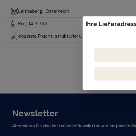
Leithaberg,
Österreich
Rot,
14 % Vol.
Ihre Lieferadress
dezente Frucht, strukturiert, herkunftstypisch, minera
Newsletter
Abonnieren Sie den kostenlosen Newsletter und verpassen Sie