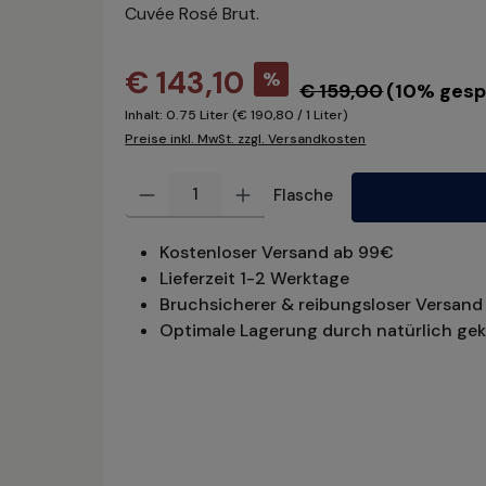
Cuvée Rosé Brut.
€ 143,10
%
€ 159,00
(10% gesp
Inhalt:
0.75 Liter
(€ 190,80 / 1 Liter)
Preise inkl. MwSt. zzgl. Versandkosten
Produkt Anzahl: Gib den gewünschten Wert ein oder benu
Flasche
Kostenloser Versand ab 99€
Lieferzeit 1-2 Werktage
Bruchsicherer & reibungsloser Versand 
Optimale Lagerung durch natürlich gek