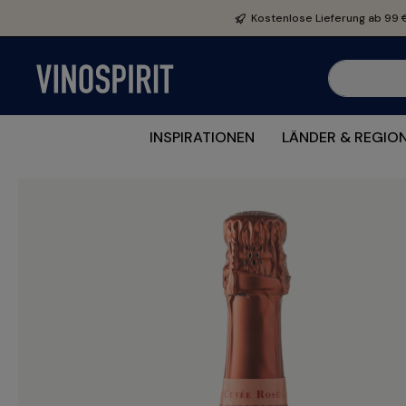
e springen
Zur Hauptnavigation springen
Kostenlose Lieferung ab 99 
INSPIRATIONEN
LÄNDER & REGIO