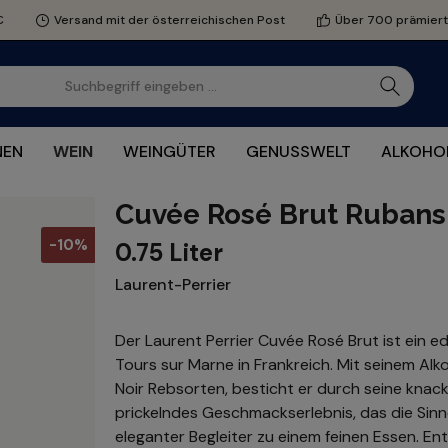
€
Versand mit der österreichischen Post
Über 700 prämier
NEN
WEIN
WEINGÜTER
GENUSSWELT
ALKOHOL
Cuvée Rosé Brut Rubans
-10%
0.75 Liter
Laurent-Perrier
Der Laurent Perrier Cuvée Rosé Brut ist ei
Tours sur Marne in Frankreich. Mit seinem Alk
Noir Rebsorten, besticht er durch seine kna
prickelndes Geschmackserlebnis, das die Sinn
eleganter Begleiter zu einem feinen Essen. E