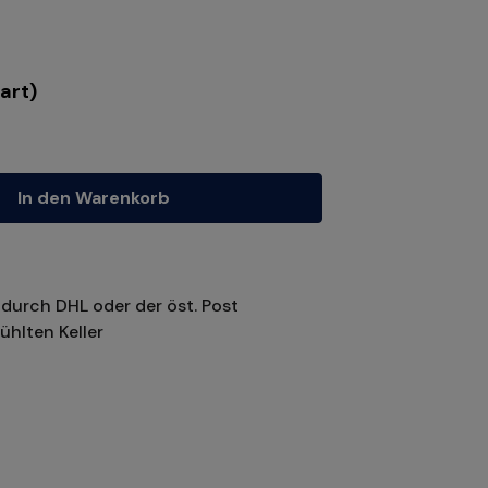
art)
tze die Schaltflächen um die Anzahl zu erhöhen oder zu reduzieren.
In den Warenkorb
durch DHL oder der öst. Post
ühlten Keller