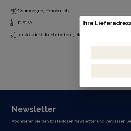
Champagne,
Frankreich
12 % Vol.
Ihre Lieferadress
strukturiert, fruchtbetont, elegante Säure
Newsletter
Abonnieren Sie den kostenlosen Newsletter und verpassen Sie