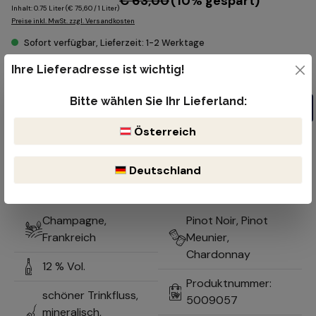
€ 63,00
(10% gespart)
Inhalt:
0.75 Liter
(€ 75,60 / 1 Liter)
Preise inkl. MwSt. zzgl. Versandkosten
Sofort verfügbar, Lieferzeit: 1-2 Werktage
Produkt Anzahl: Gib den gewünschten Wert ein oder benutze die Schaltflächen um die Anzahl z
Ihre Lieferadresse ist wichtig!
Flasche
Bitte wählen Sie Ihr Lieferland:
In den Warenkorb
Österreich
Kostenloser Versand ab 99€
Lieferzeit 1-2 Werktage
Bruchsicherer & reibungsloser Versand durch DHL oder der öst.
Deutschland
Post
Optimale Lagerung durch natürlich gekühlten Keller
Champagne,
Pinot Noir, Pinot
Frankreich
Meunier,
Chardonnay
12 % Vol.
Produktnummer:
schöner Trinkfluss,
5009057
mineralisch,