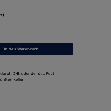
t)
tze die Schaltflächen um die Anzahl zu erhöhen oder zu reduzieren.
In den Warenkorb
durch DHL oder der öst. Post
ühlten Keller