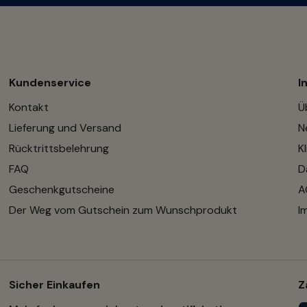
Kundenservice
I
Kontakt
Ü
Lieferung und Versand
N
Rücktrittsbelehrung
K
FAQ
D
Geschenkgutscheine
A
Der Weg vom Gutschein zum Wunschprodukt
I
Sicher Einkaufen
Z