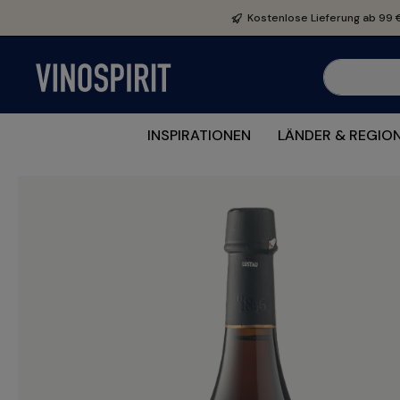
e springen
Zur Hauptnavigation springen
Kostenlose Lieferung ab 99 
INSPIRATIONEN
LÄNDER & REGIO