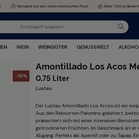
€
Versand mit der österreichischen Post
Über 700 prämier
NEN
WEIN
WEINGÜTER
GENUSSWELT
ALKOHO
Amontillado Los Acos M
-10%
0.75 Liter
Lustau
Der Lustau Amontillado Los Arcos ist ein exqu
Aus den Rebsorten Palomino gekeltert, bestic
präsentiert sich mit einer intensiven Bernst
getrockneten Früchten. Im Geschmack ist er 
Abgang. Perfekt als Aperitif oder zu Tapas. E