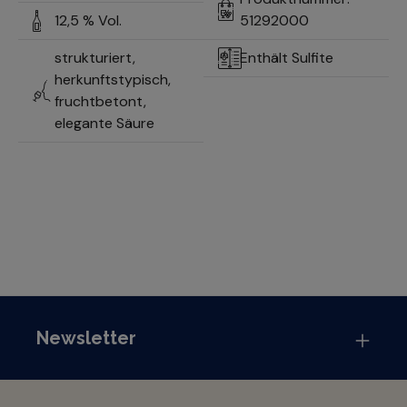
12,5 % Vol.
51292000
strukturiert,
Enthält Sulfite
herkunftstypisch,
fruchtbetont,
elegante Säure
Newsletter