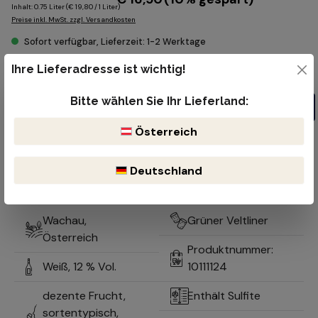
Inhalt:
0.75 Liter
(€ 19,80 / 1 Liter)
Preise inkl. MwSt. zzgl. Versandkosten
Sofort verfügbar, Lieferzeit: 1-2 Werktage
Produkt Anzahl: Gib den gewünschten Wert ein oder benutze die Schaltflächen um die Anzahl z
Ihre Lieferadresse ist wichtig!
Flasche
Bitte wählen Sie Ihr Lieferland:
In den Warenkorb
Österreich
Kostenloser Versand ab 99€
Lieferzeit 1-2 Werktage
Bruchsicherer & reibungsloser Versand durch DHL oder der öst.
Deutschland
Post
Optimale Lagerung durch natürlich gekühlten Keller
Wachau,
Grüner Veltliner
Österreich
Produktnummer:
Weiß,
12 % Vol.
10111124
dezente Frucht,
Enthält Sulfite
sortentypisch,