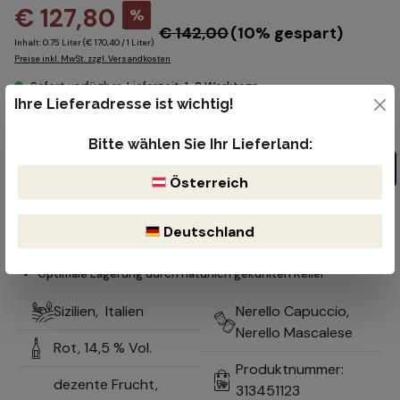
€ 127,80
%
€ 142,00
(10% gespart)
Inhalt:
0.75 Liter
(€ 170,40 / 1 Liter)
Preise inkl. MwSt. zzgl. Versandkosten
Sofort verfügbar, Lieferzeit: 1-2 Werktage
Ihre Lieferadresse ist wichtig!
Produkt Anzahl: Gib den gewünschten Wert ein oder benutze die Schaltflächen um die Anzahl z
Flasche
Bitte wählen Sie Ihr Lieferland:
In den Warenkorb
Österreich
Kostenloser Versand ab 99€
Lieferzeit 1-2 Werktage
Deutschland
Bruchsicherer & reibungsloser Versand durch DHL oder der öst.
Post
Optimale Lagerung durch natürlich gekühlten Keller
Sizilien,
Italien
Nerello Capuccio,
Nerello Mascalese
Rot,
14,5 % Vol.
Produktnummer:
dezente Frucht,
313451123