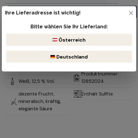
In den Warenkorb
Ihre Lieferadresse ist wichtig!
Kostenloser Versand ab 99€
Bitte wählen Sie Ihr Lieferland:
Lieferzeit 1-2 Werktage
Bruchsicherer & reibungsloser Versand durch DHL oder der öst.
Österreich
Post
Optimale Lagerung durch natürlich gekühlten Keller
Deutschland
Südsteiermark,
Chardonnay
Österreich
Produktnummer:
Weiß,
12,5 % Vol.
12852024
dezente Frucht,
Enthält Sulfite
mineralisch, kräftig,
elegante Säure