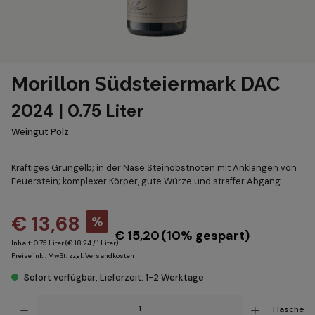
Morillon Südsteiermark DAC
2024 | 0.75 Liter
Weingut Polz
Kräftiges Grüngelb; in der Nase Steinobstnoten mit Anklängen von
Feuerstein; komplexer Körper, gute Würze und straffer Abgang
€ 13,68
%
€ 15,20
(10% gespart)
Inhalt:
0.75 Liter
(€ 18,24 / 1 Liter)
Preise inkl. MwSt. zzgl. Versandkosten
Sofort verfügbar, Lieferzeit: 1-2 Werktage
Produkt Anzahl: Gib den gewünschten Wert ein oder benutze die Schaltflächen um die Anzahl z
Flasche