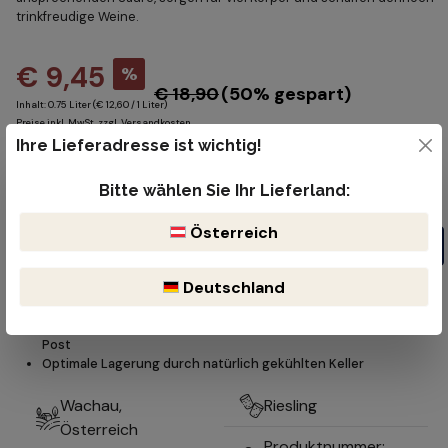
trinkfreudige Weine.
€ 9,45
%
€ 18,90
(50% gespart)
Inhalt:
0.75 Liter
(€ 12,60 / 1 Liter)
Preise inkl. MwSt. zzgl. Versandkosten
Ihre Lieferadresse ist wichtig!
Sofort verfügbar, Lieferzeit: 1-2 Werktage
Produkt Anzahl: Gib den gewünschten Wert ein oder benutze die Schaltflächen um die Anzahl z
Bitte wählen Sie Ihr Lieferland:
Flasche
Österreich
In den Warenkorb
Deutschland
Kostenloser Versand ab 99€
Lieferzeit 1-2 Werktage
Bruchsicherer & reibungsloser Versand durch DHL oder der öst.
Post
Optimale Lagerung durch natürlich gekühlten Keller
Wachau,
Riesling
Österreich
Produktnummer: