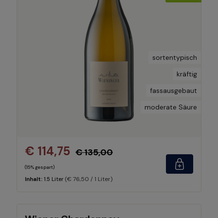
sortentypisch
kräftig
fassausgebaut
moderate Säure
€ 114,75
€ 135,00
(15% gespart)
(€ 76,50 / 1 Liter)
Inhalt:
1.5 Liter