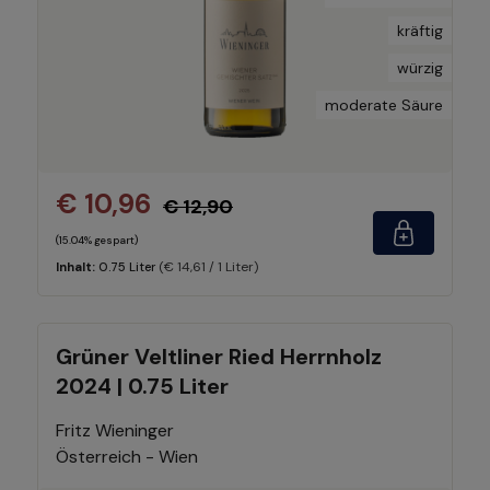
kräftig
würzig
moderate Säure
€ 10,96
€ 12,90
(15.04% gespart)
(€ 14,61 / 1 Liter)
Inhalt:
0.75 Liter
Grüner Veltliner Ried Herrnholz
2024 | 0.75 Liter
Fritz Wieninger
Österreich - Wien