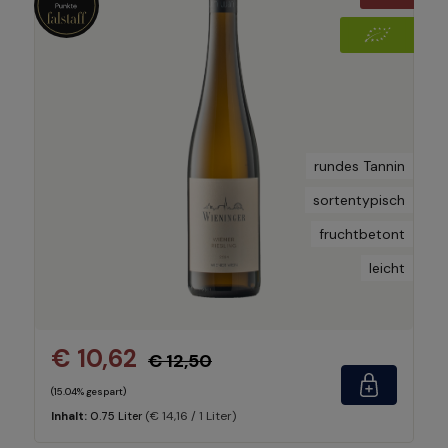
rundes Tannin
sortentypisch
fruchtbetont
leicht
€ 10,62
€ 12,50
(15.04% gespart)
(€ 14,16 / 1 Liter)
Inhalt:
0.75 Liter