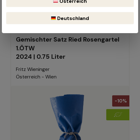
Österreich
(15% gespart)
(€ 38,53 / 1 Liter)
Inhalt:
0.75 Liter
Deutschland
Gemischter Satz Ried Rosengartel
1.ÖTW
2024 | 0.75 Liter
Fritz Wieninger
Österreich - Wien
-10%