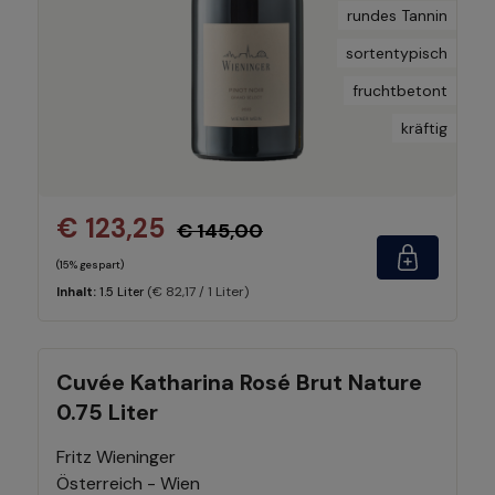
rundes Tannin
sortentypisch
fruchtbetont
kräftig
€ 123,25
€ 145,00
(15% gespart)
(€ 82,17 / 1 Liter)
Inhalt:
1.5 Liter
Cuvée Katharina Rosé Brut Nature
0.75 Liter
Fritz Wieninger
Österreich - Wien