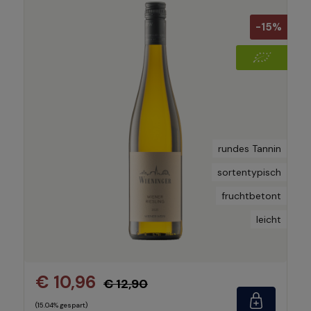
-15%
rundes Tannin
sortentypisch
fruchtbetont
leicht
€ 10,96
€ 12,90
(15.04% gespart)