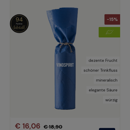
94
-15%
dezente Frucht
schöner Trinkfluss
mineralisch
elegante Säure
würzig
€ 16,06
€ 18,90