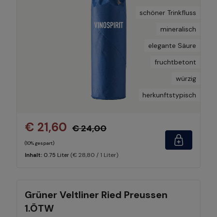
schöner Trinkfluss
mineralisch
elegante Säure
fruchtbetont
würzig
herkunftstypisch
€ 21,60
€ 24,00
(10% gespart)
(€ 28,80 / 1 Liter)
Inhalt:
0.75 Liter
Grüner Veltliner Ried Preussen
1.ÖTW