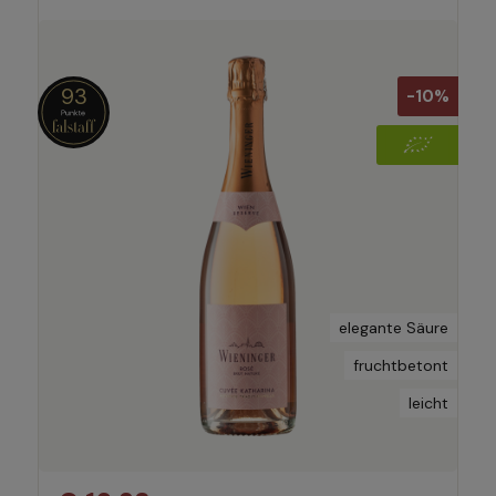
93
-10%
elegante Säure
fruchtbetont
leicht