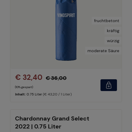
fruchtbetont
kräftig
würzig
moderate Säure
€ 32,40
€ 36,00
(10% gespart)
(€ 43,20 / 1 Liter)
Inhalt:
0.75 Liter
Chardonnay Grand Select
2022 | 0.75 Liter