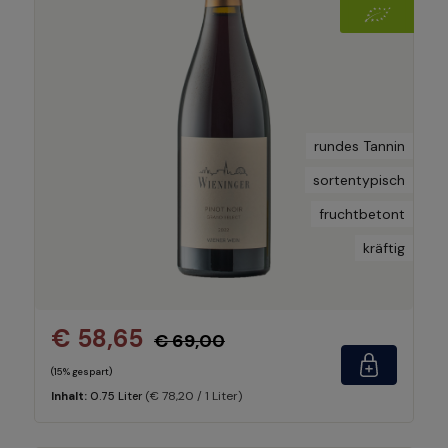
rundes Tannin
sortentypisch
fruchtbetont
kräftig
€ 58,65
€ 69,00
(15% gespart)
(€ 78,20 / 1 Liter)
Inhalt:
0.75 Liter