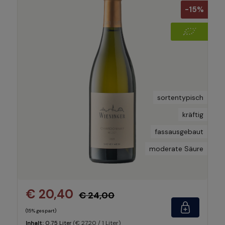
-15%
sortentypisch
kräftig
fassausgebaut
moderate Säure
€ 20,40
€ 24,00
(15% gespart)
(€ 27,20 / 1 Liter)
Inhalt:
0.75 Liter