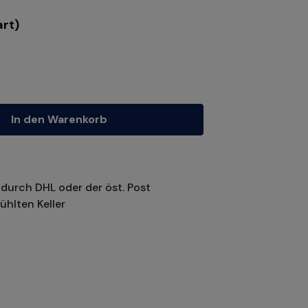
rt)
tze die Schaltflächen um die Anzahl zu erhöhen oder zu reduzieren.
In den Warenkorb
durch DHL oder der öst. Post
ühlten Keller