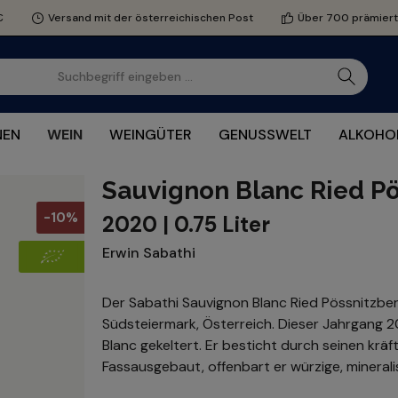
€
Versand mit der österreichischen Post
Über 700 prämier
NEN
WEIN
WEINGÜTER
GENUSSWELT
ALKOHOL
Sauvignon Blanc Ried Pö
-10%
2020 | 0.75 Liter
Erwin Sabathi
Der Sabathi Sauvignon Blanc Ried Pössnitzber
Südsteiermark, Österreich. Dieser Jahrgang 2
Blanc gekeltert. Er besticht durch seinen kr
Fassausgebaut, offenbart er würzige, mineral