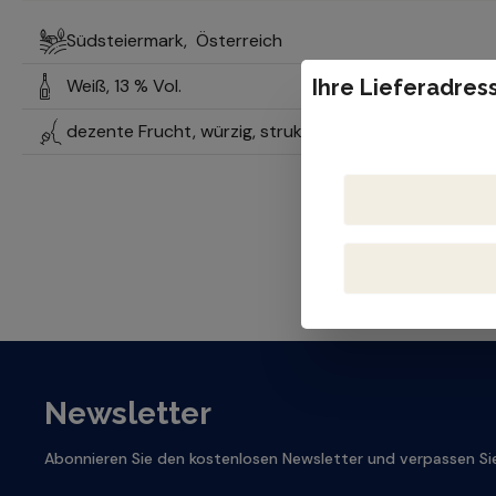
Südsteiermark,
Österreich
Weiß,
13 % Vol.
Ihre Lieferadress
dezente Frucht, würzig, strukturiert, fassausgebaut, m
Newsletter
Abonnieren Sie den kostenlosen Newsletter und verpassen Sie