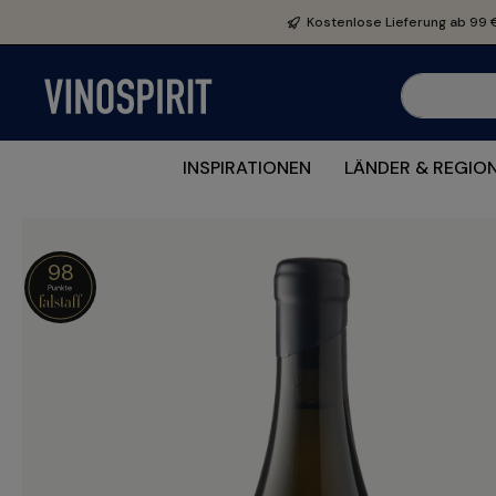
e springen
Zur Hauptnavigation springen
Kostenlose Lieferung ab 99 
INSPIRATIONEN
LÄNDER & REGIO
98