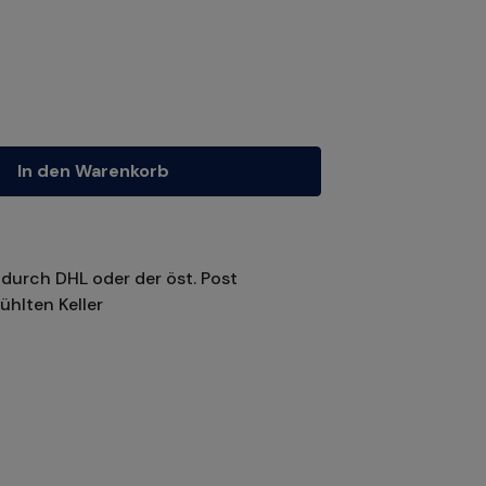
tze die Schaltflächen um die Anzahl zu erhöhen oder zu reduzieren.
In den Warenkorb
durch DHL oder der öst. Post
ühlten Keller