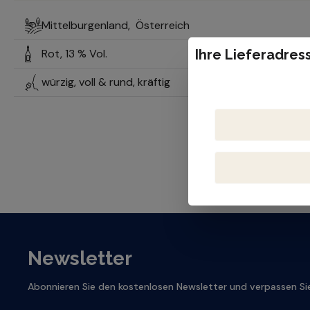
Mittelburgenland,
Österreich
Rot,
13 % Vol.
Ihre Lieferadress
würzig, voll & rund, kräftig
Newsletter
Abonnieren Sie den kostenlosen Newsletter und verpassen Sie