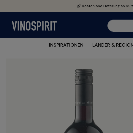
e springen
Zur Hauptnavigation springen
Kostenlose Lieferung ab 99 
INSPIRATIONEN
LÄNDER & REGIO