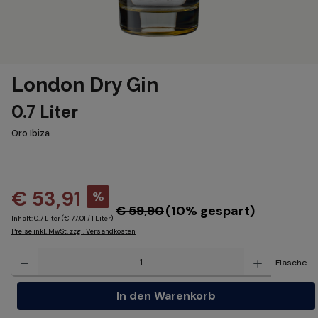
London Dry Gin
0.7 Liter
Oro Ibiza
€ 53,91
%
€ 59,90
(10% gespart)
Inhalt:
0.7 Liter
(€ 77,01 / 1 Liter)
Preise inkl. MwSt. zzgl. Versandkosten
Produkt Anzahl: Gib den gewünschten Wert ein oder benutze die Schaltflächen um die Anzahl z
Flasche
In den Warenkorb