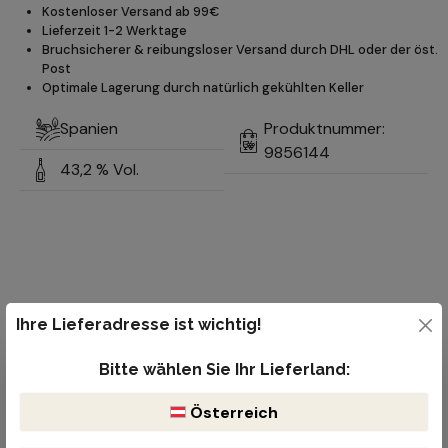
Kostenloser Versand ab 99€
Lieferzeit 1-2 Werktage
Bruchsicherer & reibungsloser Versand durch DHL oder der öst.
Post
Optimale Lagerung durch natürlich gekühlten Keller
Spanien
Produktnummer:
9856144
43,2 % Vol.
Ihre Lieferadresse ist wichtig!
Bitte wählen Sie Ihr Lieferland:
Ähnliche Produkte
Österreich