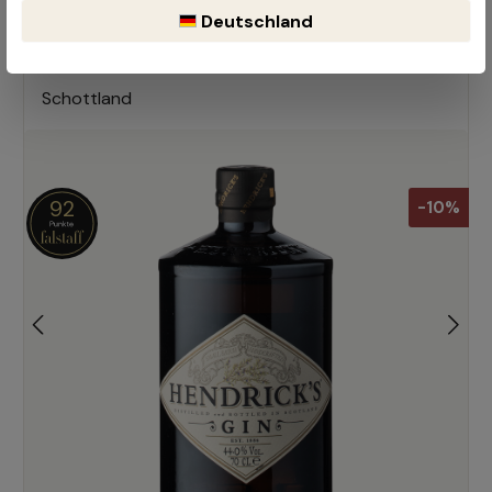
Gin
Deutschland
0.7 Liter
Schottland
92
-10%