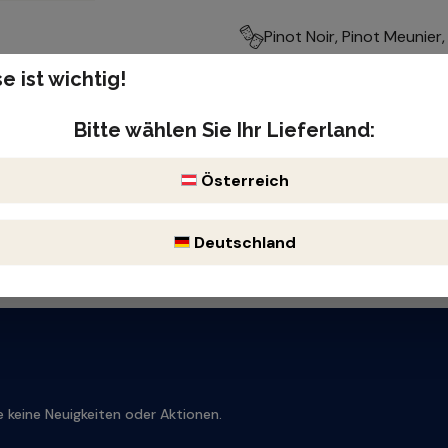
Pinot Noir, Pinot Meunie
e ist wichtig!
Produktnummer: 510810
re
Enthält Sulfite
Bitte wählen Sie Ihr Lieferland:
Österreich
Deutschland
 keine Neuigkeiten oder Aktionen.