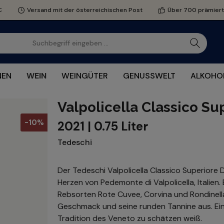
€
Versand mit der österreichischen Post
Über 700 prämier
NEN
WEIN
WEINGÜTER
GENUSSWELT
ALKOHOL
Valpolicella Classico Su
-10%
2021 | 0.75 Liter
Tedeschi
Der Tedeschi Valpolicella Classico Superiore 
Herzen von Pedemonte di Valpolicella, Italien
Rebsorten Rote Cuvee, Corvina und Rondinella
Geschmack und seine runden Tannine aus. Ein 
Tradition des Veneto zu schätzen weiß.