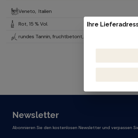
Veneto,
Italien
Rot,
15 % Vol.
Ihre Lieferadress
rundes Tannin, fruchtbetont, kräftig
Newsletter
Abonnieren Sie den kostenlosen Newsletter und verpassen Sie