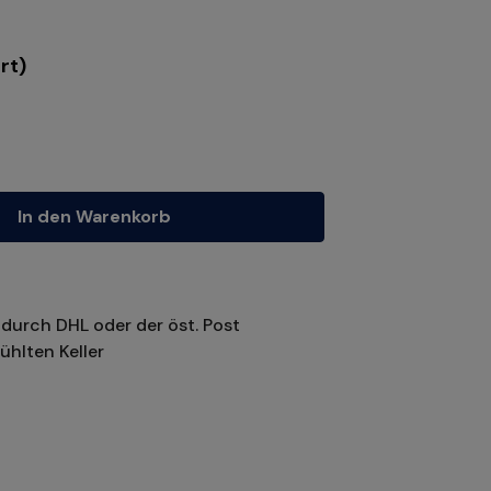
rt)
tze die Schaltflächen um die Anzahl zu erhöhen oder zu reduzieren.
In den Warenkorb
durch DHL oder der öst. Post
ühlten Keller