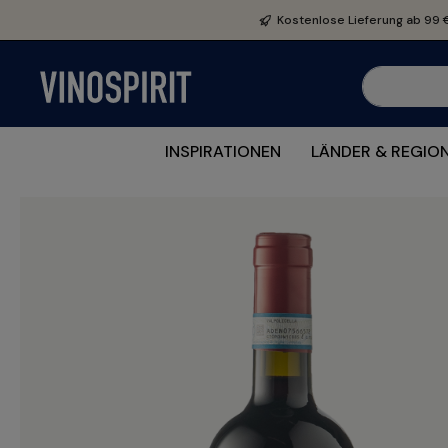
e springen
Zur Hauptnavigation springen
Kostenlose Lieferung ab 99 
INSPIRATIONEN
LÄNDER & REGIO