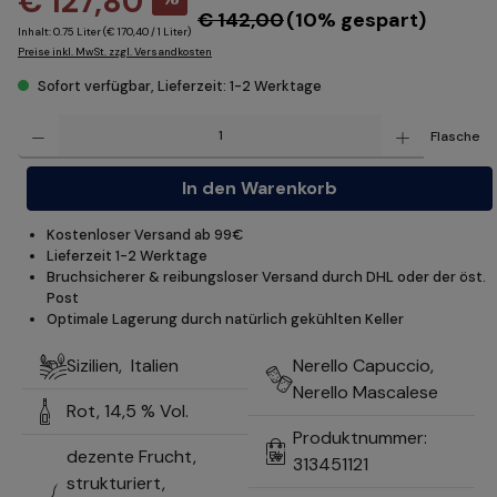
€ 127,80
€ 142,00
(10% gespart)
Inhalt:
0.75 Liter
(€ 170,40 / 1 Liter)
Preise inkl. MwSt. zzgl. Versandkosten
Sofort verfügbar, Lieferzeit: 1-2 Werktage
Produkt Anzahl: Gib den gewünschten Wert ein oder benutze die Schaltflächen um die Anzahl z
Flasche
In den Warenkorb
Kostenloser Versand ab 99€
Lieferzeit 1-2 Werktage
Bruchsicherer & reibungsloser Versand durch DHL oder der öst.
Post
Optimale Lagerung durch natürlich gekühlten Keller
Sizilien,
Italien
Nerello Capuccio,
Nerello Mascalese
Rot,
14,5 % Vol.
Produktnummer:
dezente Frucht,
313451121
strukturiert,