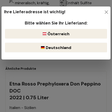
mineralisch, kräftig,
Enthält Sulfite
elegante Säure
Ihre Lieferadresse ist wichtig!
Bitte wählen Sie Ihr Lieferland:
Österreich
Deutschland
Ähnliche Produkte
Etna Rosso Prephyloxera Don Peppino
DOC
2022 | 0.75 Liter
Italien - Sizilien