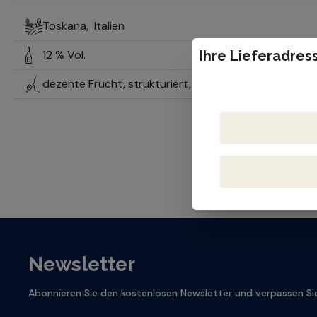
Toskana,
Italien
12 % Vol.
Ihre Lieferadress
dezente Frucht, strukturiert, elegante Säure
Newsletter
Abonnieren Sie den kostenlosen Newsletter und verpassen Sie