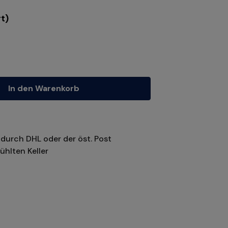
t)
tze die Schaltflächen um die Anzahl zu erhöhen oder zu reduzieren.
In den Warenkorb
durch DHL oder der öst. Post
ühlten Keller