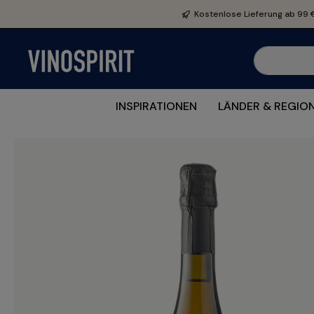
e springen
Zur Hauptnavigation springen
Kostenlose Lieferung ab 99 
INSPIRATIONEN
LÄNDER & REGIO